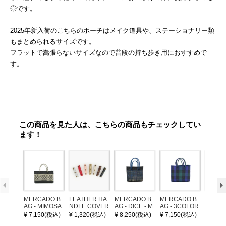
◎です。
2025年新入荷のこちらのポーチはメイク道具や、ステーショナリー類
もまとめられるサイズです。
フラットで嵩張らないサイズなので普段の持ち歩き用におすすめで
す。
この商品を見た人は、こちらの商品もチェックしてい
ます！
MERCADO B
LEATHER HA
MERCADO B
MERCADO B
MERCA
AG - MIMOSA
NDLE COVER
AG - DICE - M
AG - 3COLOR
AG - DI
- Black / Crea
OSAIC - Black
S CHECK - Bl
OSAIC 
¥ 7,150(税込)
¥ 1,320(税込)
¥ 8,250(税込)
¥ 7,150(税込)
¥ 8,25
m (SHORT X
/ Cream / Meta
ack / Dark Gre
er / Nav