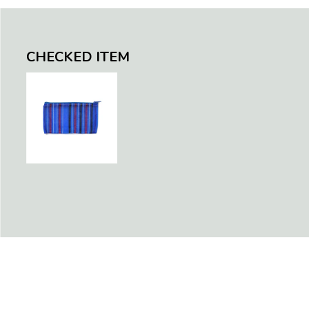
S)
llic Blue
en / Navy (XS)
CHECKED ITEM