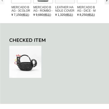
MERCADO B
MERCADO B
LEATHER HA
MERCADO B
MERCA
AG - 3COLOR
AG - ROMBO -
NDLE COVER
AG - DICE - M
AG - DI
S CHECK - Bl
LONG HANDL
OSAIC - Copp
OSAIC 
¥ 7,150(税込)
¥ 9,680(税込)
¥ 1,320(税込)
¥ 8,250(税込)
¥ 8,25
ack / Dark Gre
E - Silver / Whi
er / Navy / Mint
/ Cream
en / Navy (XS)
te (M)
llic Blu
CHECKED ITEM