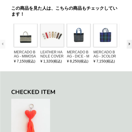
この商品を見た人は、こちらの商品もチェックしてい
ます！
MERCADO B
LEATHER HA
MERCADO B
MERCADO B
MERCA
AG - MIMOSA
NDLE COVER
AG - DICE - M
AG - 3COLOR
AG - DI
- Black / Crea
OSAIC - Black
S CHECK - Bl
OSAIC 
¥ 7,150(税込)
¥ 1,320(税込)
¥ 8,250(税込)
¥ 7,150(税込)
¥ 8,25
m (SHORT X
/ Cream / Meta
ack / Dark Gre
er / Nav
S)
llic Blue
en / Navy (XS)
CHECKED ITEM