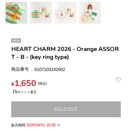
NEW
HEART CHARM 2026 - Orange ASSOR
T - B - (key ring type)
商品番号
6107103142602
1,650
¥
税込
15
SOLD OUT
2026/04/01 18:00
販売期間
〜