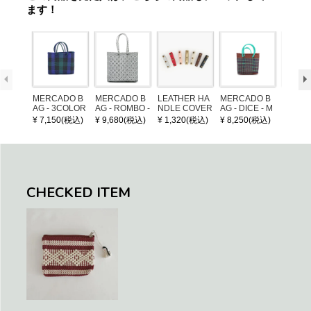
ます！
MERCADO B
MERCADO B
LEATHER HA
MERCADO B
MERCA
AG - 3COLOR
AG - ROMBO -
NDLE COVER
AG - DICE - M
AG - DI
S CHECK - Bl
LONG HANDL
OSAIC - Copp
OSAIC 
¥ 7,150(税込)
¥ 9,680(税込)
¥ 1,320(税込)
¥ 8,250(税込)
¥ 8,25
ack / Dark Gre
E - Silver / Whi
er / Navy / Mint
/ Cream
en / Navy (XS)
te (M)
llic Blu
CHECKED ITEM