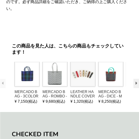
のです。必ず商品詳細をご確認いただき、ご納得の上ご購入くださ
い。
この商品を見た人は、こちらの商品もチェックしてい
ます！
MERCADO B
MERCADO B
LEATHER HA
MERCADO B
MERCA
AG - 3COLOR
AG - ROMBO -
NDLE COVER
AG - DICE - M
AG - DI
S CHECK - Bl
LONG HANDL
OSAIC - Copp
OSAIC 
¥ 7,150(税込)
¥ 9,680(税込)
¥ 1,320(税込)
¥ 8,250(税込)
¥ 8,25
ack / Dark Gre
E - Silver / Whi
er / Navy / Mint
/ Cream
en / Navy (XS)
te (M)
llic Blu
CHECKED ITEM