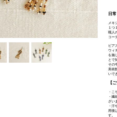
日常
メキ
１つ
職人
コー
ピア
ウィ
を施
とで
その
美術
いで
【ご
・こ
・繊
ざい
・汗
用後
す。