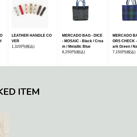
MO
LEATHER HANDLE CO
MERCADO BAG - DICE
MERCADO BA
H
VER
- MOSAIC - Black / Crea
ORS CHECK - 
1,320円
(税込)
m / Metallic Blue
ark Green / N
8,250円
(税込)
7,150円
(税込)
KED ITEM