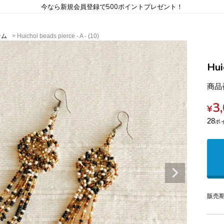
今なら新規会員登録で500ポイントプレゼント！
テム
Huichol beads pierce - A - (10)
Hui
商品
3
¥
28
販売