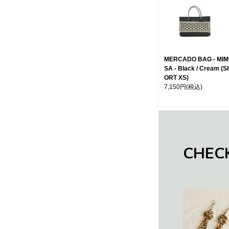
MERCADO BAG - MI
SA - Black / Cream (S
ORT XS)
7,150円
(税込)
CHEC