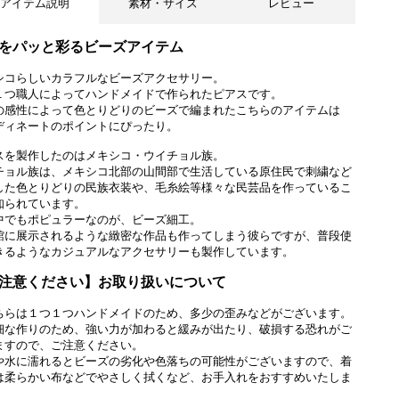
アイテム説明
素材・サイズ
レビュー
をパッと彩るビーズアイテム
シコらしいカラフルなビーズアクセサリー。
１つ職人によってハンドメイドで作られたピアスです。
の感性によって色とりどりのビーズで編まれたこちらのアイテムは
ディネートのポイントにぴったり。
スを製作したのはメキシコ・ウイチョル族。
チョル族は、メキシコ北部の山間部で生活している原住民で刺繍など
した色とりどりの民族衣装や、毛糸絵等様々な民芸品を作っているこ
知られています。
中でもポピュラーなのが、ビーズ細工。
館に展示されるような緻密な作品も作ってしまう彼らですが、普段使
きるようなカジュアルなアクセサリーも製作しています。
注意ください】お取り扱いについて
ちらは１つ１つハンドメイドのため、多少の歪みなどがございます。
細な作りのため、強い力が加わると緩みが出たり、破損する恐れがご
ますので、ご注意ください。
や水に濡れるとビーズの劣化や色落ちの可能性がございますので、着
は柔らかい布などでやさしく拭くなど、お手入れをおすすめいたしま