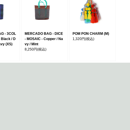
G - 3COL
MERCADO BAG - DICE
POM PON CHARM (M)
Black / D
- MOSAIC - Copper / Na
1,320円
(税込)
avy (XS)
vy / Mint
8,250円
(税込)