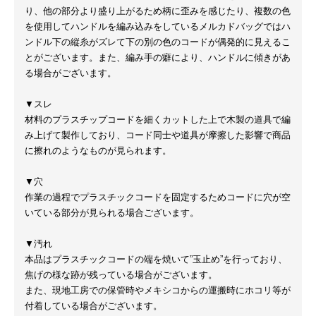
り、他の部分より盛り上がるため柄に歪みを感じたり、複数の色
を使用してハンドルを編み込みをしているメルカドバッグではハ
ンドル下の縦糸がズレて下の別の色のコードが偶発的に見えるこ
とがございます。また、編み手の癖により、ハンドルに傾きがあ
る場合がございます。
▼スレ
材料のプラスチップコードを細くカットした上で木製の道具で編
み上げて製作しており、コード同士や道具が摩擦した影響で商品
に擦れのようなものが見られます。
▼穴
作業の過程でプラスチックコードを固定するためコードに穴が空
いている部分が見られる場合ございます。
▼汚れ
本品はプラスチックコードの端を焼いて”玉止め”を行っており、
焦げの様な跡が残っている場合がございます。
また、現地工房での保管時やメキシコからの運搬時にホコリ等が
付着している場合がございます。