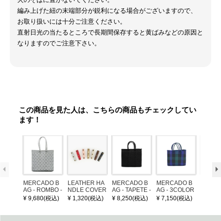
編み上げた紐の末端部分が鋭利になる場合がございますので、
お取り扱いには十分ご注意ください。
直射日光の当たるところで長期間保存すると黄ばみなどの原因と
なりますのでご注意下さい。
この商品を見た人は、こちらの商品もチェックしてい
ます！
MERCADO B
LEATHER HA
MERCADO B
MERCADO B
POM P
AG - ROMBO -
NDLE COVER
AG - TAPETE -
AG - 3COLOR
ARM (
LONG HANDL
Black (S)
S CHECK - Bl
¥ 9,680(税込)
¥ 1,320(税込)
¥ 8,250(税込)
¥ 7,150(税込)
¥ 1,32
E - Silver / Whi
ack / Dark Gre
te (M)
en / Navy (XS)