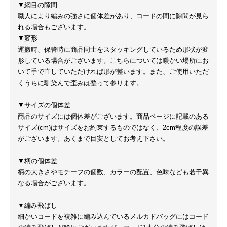
▼網目の隙間
職人により編みの強さに個体差があり、コードの間に隙間が見ら
れる場合もございます。
▼変形
運搬時、保管時に商品同士をスタッキングしているため形状が変
形している場合がございます。こちらについては暖かい場所にお
いて手で直していただければ形が整います。また、ご使用いただ
くうちに馴染んで歪みは整って参ります。
▼サイズの個体差
商品のサイズには個体差がございます。商品ページに記載のある
サイズ(cm)はサイズをお約束するものではなく、2cm程度の誤差
がございます。あくまで目安としてお考え下さい。
▼柄の個体差
柄の大きさやモチーフの個数、カラーの配置、色味なども若干異
なる場合がございます。
▼編み飛ばし
細かいコードを複雑に編み込んでいるメルカドバッグにはコード