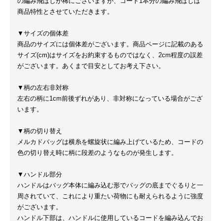
の編み飛ばしが稀にございますが、コード1本分の編み飛ばしは
商品特性とさせていただきます。
▼サイズの個体差
商品のサイズには個体差がございます。商品ページに記載のある
サイズ(cm)はサイズをお約束するものではなく、2cm程度の誤差
がございます。あくまで目安としてお考え下さい。
▼柄の左右非対称
左右の柄に1cm前後ずれがあり、非対称になっている場合がござ
います。
▼柄の切り替え
メルカドバッグは横糸を螺旋状に編み上げているため、コードの
色の切り替え時に柄に段差のようなものが発生します。
▼ハンドル部分
ハンドルはバッグ本体に編み込む形でバッグの底までぐるりと一
周されていて、これにより重たい荷物にも耐えられるように強度
がございます。
ハンドル下部は、ハンドルに使用しているコードを編み込んでお