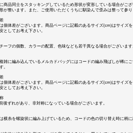
に商品同士をスタッキングしているため形状が変形している場合がござ
形が整います。また、ご使用いただくうちに馴染んで歪みは整って参り
差
は個体差がございます。商品ページに記載のあるサイズ(cm)はサイズを
安としてお考え下さい。
チーフの個数、カラーの配置、色味なども若干異なる場合がございます
複雑に編み込んでいるメルカドバッグにはコードの編み飛ばしが稀にご
す。
差
は個体差がございます。商品ページに記載のあるサイズ(cm)はサイズを
安としてお考え下さい。
称
m前後ずれがあり、非対称になっている場合がございます。
は横糸を螺旋状に編み上げているため、コードの色の切り替え時に柄に