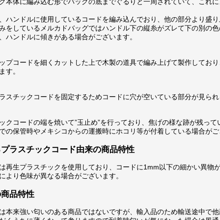
グ本体に編み込む形でバッグの底までぐるりと一周されていて、これに
、ハンドルに使用しているコードを編み込んでおり、他の部分より盛り
みをしているメルカドバッグではハンドル下の縦糸がズレて下の別の色
、ハンドルに傾きがある場合がございます。
ップコードを細くカットした上で木製の道具で編み上げて製作しており
ます。
ラスチックコードを固定するためコードに穴が空いている部分が見られ
ックコードの端を焼いて”玉止め”を行っており、焦げの様な跡が残って
での保管時やメキシコからの運搬時にホコリ等が付着している場合がご
るプラスチックコード由来の商品特性
は再生プラスチックを使用しており、コードに1mm以下の細かい異物
により色味が異なる場合がございます。
の商品特性
は本来強い匂いのある商品ではないですが、輸入品のため輸送途中で他