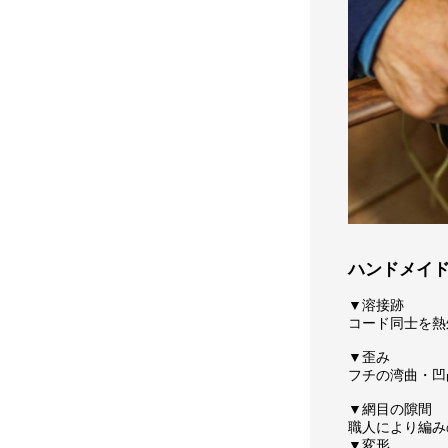
ハンドメイ
▼溶接跡
コード同士を熱
▼歪み
フチの湾曲・凹
▼網目の隙間
職人により編み
▼変形