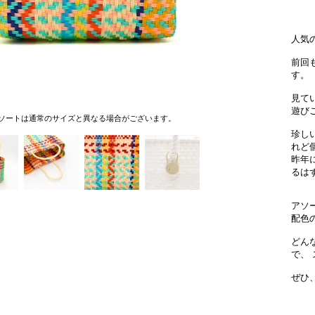
人気の
前回
す。
見て
遊び
ソートは通常のサイズと異なる場合がございます。
珍し
れど
昨年
るは
アソ
配色
どん
で、
ぜひ