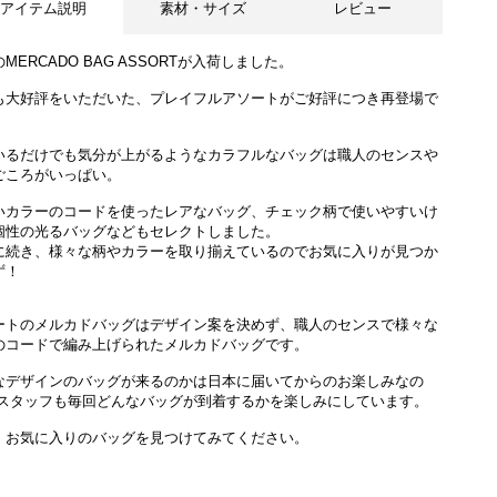
アイテム説明
素材・サイズ
レビュー
MERCADO BAG ASSORTが入荷しました。
も大好評をいただいた、プレイフルアソートがご好評につき再登場で
いるだけでも気分が上がるようなカラフルなバッグは職人のセンスや
ごころがいっぱい。
アソートは通常のサイズと異なる場合がございます。
いカラーのコードを使ったレアなバッグ、チェック柄で使いやすいけ
個性の光るバッグなどもセレクトしました。
に続き、様々な柄やカラーを取り揃えているのでお気に入りが見つか
ず！
ートのメルカドバッグはデザイン案を決めず、職人のセンスで様々な
のコードで編み上げられたメルカドバッグです。
なデザインのバッグが来るのかは日本に届いてからのお楽しみなの
 スタッフも毎回どんなバッグが到着するかを楽しみにしています。
、お気に入りのバッグを見つけてみてください。