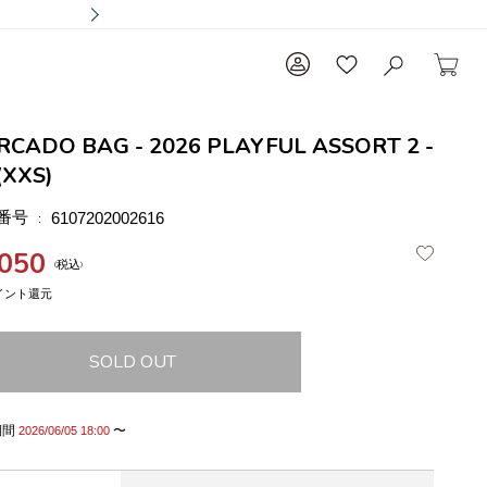
RCADO BAG - 2026 PLAYFUL ASSORT 2 -
(XXS)
番号
6107202002616
,050
税込
SOLD OUT
期間
〜
2026/06/05 18:00