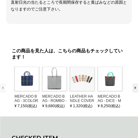
直射日光の当たるところで長期間保存すると黄ばみなどの原因と
なりますのでご注意下さい。
この商品を見た人は、こちらの商品もチェックしてい
ます！
MERCADO B
MERCADO B
LEATHER HA
MERCADO B
MERCA
AG - 3COLOR
AG - ROMBO -
NDLE COVER
AG - DICE - M
AG - DI
S CHECK - Bl
LONG HANDL
OSAIC - Copp
OSAIC 
¥ 7,150(税込)
¥ 9,680(税込)
¥ 1,320(税込)
¥ 8,250(税込)
¥ 8,25
ack / Dark Gre
E - Silver / Whi
er / Navy / Mint
/ Cream
en / Navy (XS)
te (M)
llic Blu