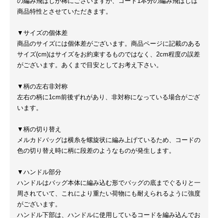
の編み飛ばしが稀にございますが、コード1本分の編み飛ばしは
商品特性とさせていただきます。
▼サイズの個体差
商品のサイズには個体差がございます。商品ページに記載のある
サイズ(cm)はサイズをお約束するものではなく、2cm程度の誤差
がございます。あくまで目安としてお考え下さい。
▼柄の左右非対称
左右の柄に1cm前後ずれがあり、非対称になっている場合がござ
います。
▼柄の切り替え
メルカドバッグは横糸を螺旋状に編み上げているため、コードの
色の切り替え時に柄に段差のようなものが発生します。
▼ハンドル部分
ハンドルはバッグ本体に編み込む形でバッグの底までぐるりと一
周されていて、これにより重たい荷物にも耐えられるように強度
がございます。
ハンドル下部は、ハンドルに使用しているコードを編み込んでお