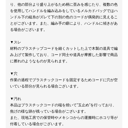
り、他の部分より盛り上がるため柄に歪みを感じたり、複数の色
を使用してハンドルを編み込みをしているメルカドバッグではハ
ンドル下の縦糸がズレて下の別の色のコードが偶発的に見えるこ
とがございます。また、編み手の癖により、ハンドルに傾きがあ
る場合がございます。
▼スレ
材料のプラスチップコードを細くカットした上で木製の道具で編
み上げて製作しており、コード同士や道具が摩擦した影響で商品
に擦れのようなものが見られます。
▼穴
作業の過程でプラスチックコードを固定するためコードに穴が空
いている部分が見られる場合ございます。
▼汚れ
本品はプラスチックコードの端を焼いて”玉止め”を行っており、
焦げの様な跡が残っている場合がございます。
また、現地工房での保管時やメキシコからの運搬時にホコリ等が
付着している場合がございます。