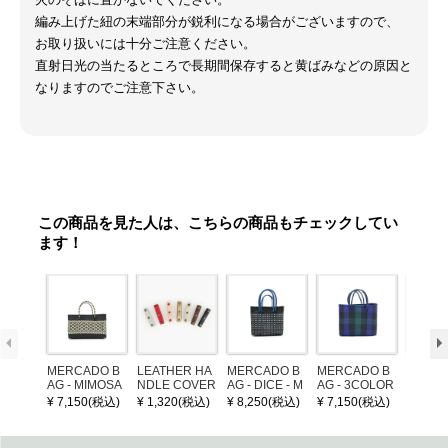
編み上げた紐の末端部分が鋭利になる場合がございますので、
お取り扱いには十分ご注意ください。
直射日光の当たるところで長期間保存すると黄ばみなどの原因と
なりますのでご注意下さい。
この商品を見た人は、こちらの商品もチェックしてい
ます！
MERCADO B
LEATHER HA
MERCADO B
MERCADO B
MERCA
AG - MIMOSA
NDLE COVER
AG - DICE - M
AG - 3COLOR
AG - DI
- Black / Crea
OSAIC - Black
S CHECK - Bl
OSAIC 
¥ 7,150(税込)
¥ 1,320(税込)
¥ 8,250(税込)
¥ 7,150(税込)
¥ 8,25
m (SHORT X
/ Cream / Meta
ack / Dark Gre
er / Nav
S)
llic Blue
en / Navy (XS)