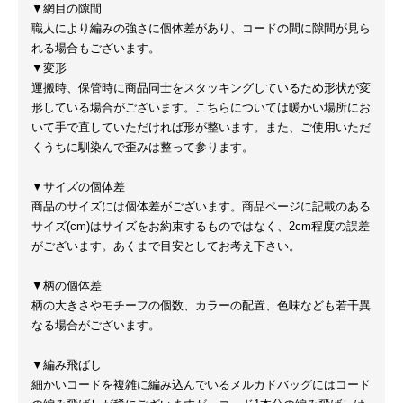
▼網目の隙間
職人により編みの強さに個体差があり、コードの間に隙間が見ら
れる場合もございます。
▼変形
運搬時、保管時に商品同士をスタッキングしているため形状が変
形している場合がございます。こちらについては暖かい場所にお
いて手で直していただければ形が整います。また、ご使用いただ
くうちに馴染んで歪みは整って参ります。
▼サイズの個体差
商品のサイズには個体差がございます。商品ページに記載のある
サイズ(cm)はサイズをお約束するものではなく、2cm程度の誤差
がございます。あくまで目安としてお考え下さい。
▼柄の個体差
柄の大きさやモチーフの個数、カラーの配置、色味なども若干異
なる場合がございます。
▼編み飛ばし
細かいコードを複雑に編み込んでいるメルカドバッグにはコード