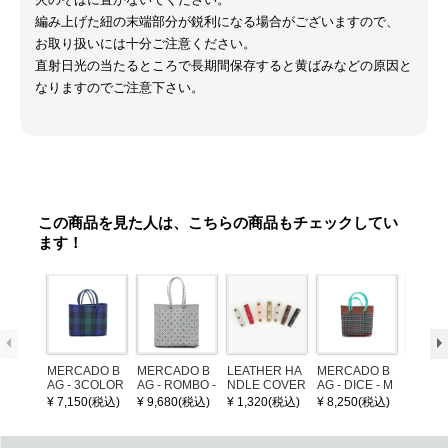
編み上げた紐の末端部分が鋭利になる場合がございますので、
お取り扱いには十分ご注意ください。
直射日光の当たるところで長期間保存すると黄ばみなどの原因と
なりますのでご注意下さい。
この商品を見た人は、こちらの商品もチェックしてい
ます！
MERCADO B
MERCADO B
LEATHER HA
MERCADO B
MERCA
AG - 3COLOR
AG - ROMBO -
NDLE COVER
AG - DICE - M
AG - DI
S CHECK - Bl
LONG HANDL
OSAIC - Copp
OSAIC 
¥ 7,150(税込)
¥ 9,680(税込)
¥ 1,320(税込)
¥ 8,250(税込)
¥ 8,25
ack / Dark Gre
E - Silver / Whi
er / Navy / Mint
/ Cream
en / Navy (XS)
te (M)
llic Blu