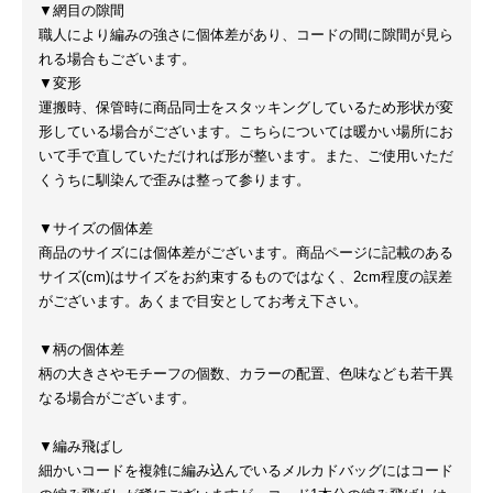
▼網目の隙間
職人により編みの強さに個体差があり、コードの間に隙間が見ら
れる場合もございます。
▼変形
運搬時、保管時に商品同士をスタッキングしているため形状が変
形している場合がございます。こちらについては暖かい場所にお
いて手で直していただければ形が整います。また、ご使用いただ
くうちに馴染んで歪みは整って参ります。
▼サイズの個体差
商品のサイズには個体差がございます。商品ページに記載のある
サイズ(cm)はサイズをお約束するものではなく、2cm程度の誤差
がございます。あくまで目安としてお考え下さい。
▼柄の個体差
柄の大きさやモチーフの個数、カラーの配置、色味なども若干異
なる場合がございます。
▼編み飛ばし
細かいコードを複雑に編み込んでいるメルカドバッグにはコード