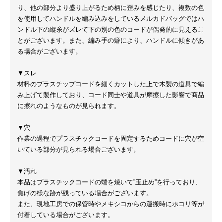
り、他の部分より盛り上がるため柄に歪みを感じたり、複数の色
を使用してハンドルを編み込みをしているメルカドバッグではハ
ンドル下の縦糸がズレて下の別の色のコードが偶発的に見えるこ
とがございます。また、編み手の癖により、ハンドルに傾きがあ
る場合がございます。
▼スレ
材料のプラスチップコードを細くカットした上で木製の道具で編
み上げて製作しており、コード同士や道具が摩擦した影響で商品
に擦れのようなものが見られます。
▼穴
作業の過程でプラスチックコードを固定するためコードに穴が空
いている部分が見られる場合ございます。
▼汚れ
本品はプラスチックコードの端を焼いて”玉止め”を行っており、
焦げの様な跡が残っている場合がございます。
また、現地工房での保管時やメキシコからの運搬時にホコリ等が
付着している場合がございます。