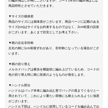
の編み飛ばしが稀にございますが、コード1本分の編み飛ばしは
商品特性とさせていただきます。
▼サイズの個体差
商品のサイズには個体差がございます。商品ページに記載のある
サイズ(cm)はサイズをお約束するものではなく、2cm程度の誤差
がございます。あくまで目安としてお考え下さい。
▼柄の左右非対称
左右の柄に1cm前後ずれがあり、非対称になっている場合がござ
います。
▼柄の切り替え
メルカドバッグは横糸を螺旋状に編み上げているため、コードの
色の切り替え時に柄に段差のようなものが発生します。
▼ハンドル部分
ハンドルはバッグ本体に編み込む形でバッグの底までぐるりと一
周されていて、これにより重たい荷物にも耐えられるように強度
がございます。
ハンドル下部は、ハンドルに使用しているコードを編み込んでお