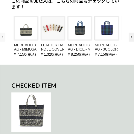
この商品を見た人は、こちらの商品もチェックしてい
ます！
MERCADO B
LEATHER HA
MERCADO B
MERCADO B
MERCA
AG - MIMOSA
NDLE COVER
AG - DICE - M
AG - 3COLOR
AG - DI
- Black / Crea
OSAIC - Black
S CHECK - Bl
OSAIC 
¥ 7,150(税込)
¥ 1,320(税込)
¥ 8,250(税込)
¥ 7,150(税込)
¥ 8,25
m (SHORT X
/ Cream / Meta
ack / Dark Gre
er / Nav
S)
llic Blue
en / Navy (XS)
CHECKED ITEM