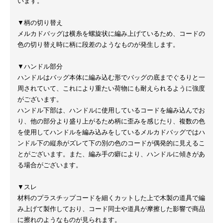
います。
▼柄の切り替え
メルカドバッグは横糸を螺旋状に編み上げているため、コードの
色の切り替え時に柄に段差のようなものが発生します。
▼ハンドル部分
ハンドルはバッグ本体に編み込む形でバッグの底までぐるりと一
周されていて、これにより重たい荷物にも耐えられるように強度
がございます。
ハンドル下部は、ハンドルに使用しているコードを編み込んでお
り、他の部分より盛り上がるため柄に歪みを感じたり、複数の色
を使用してハンドルを編み込みをしているメルカドバッグではハ
ンドル下の縦糸がズレて下の別の色のコードが偶発的に見えるこ
とがございます。また、編み手の癖により、ハンドルに傾きがあ
る場合がございます。
▼スレ
材料のプラスチップコードを細くカットした上で木製の道具で編
み上げて製作しており、コード同士や道具が摩擦した影響で商品
に擦れのようなものが見られます。