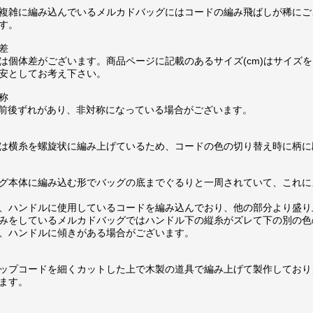
複雑に編み込んでいるメルカドバッグにはコードの編み飛ばしが稀にご
す。
差
は個体差がございます。商品ページに記載のあるサイズ(cm)はサイズを
安としてお考え下さい。
称
m前後ずれがあり、非対称になっている場合がございます。
は横糸を螺旋状に編み上げているため、コードの色の切り替え時に柄に
グ本体に編み込む形でバッグの底までぐるりと一周されていて、これに
、ハンドルに使用しているコードを編み込んでおり、他の部分より盛り
みをしているメルカドバッグではハンドル下の縦糸がズレて下の別の色
、ハンドルに傾きがある場合がございます。
ップコードを細くカットした上で木製の道具で編み上げて製作しており
ます。