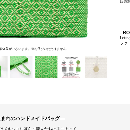
販売
- R
Let
ファ
個体差がございます。※お選びいただけません。
生まれのハンドメイドバッグ―
はメキシコに暮らす職人たちの手によって