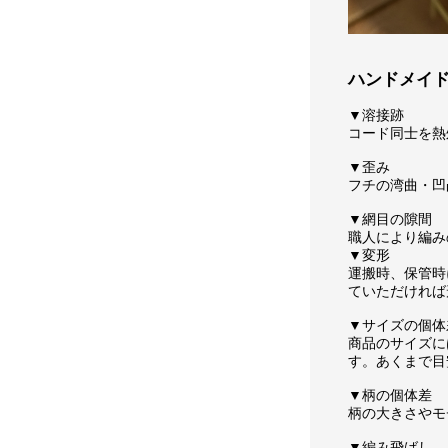
ハンドメイ
▼溶接跡
コード同士を熱
▼歪み
フチの湾曲・凹
▼網目の隙間
職人により編み
▼変形
運搬時、保管時
ていただければ
▼サイズの個体
商品のサイズに
す。あくまで目
▼柄の個体差
柄の大きさやモ
▼編み飛ばし