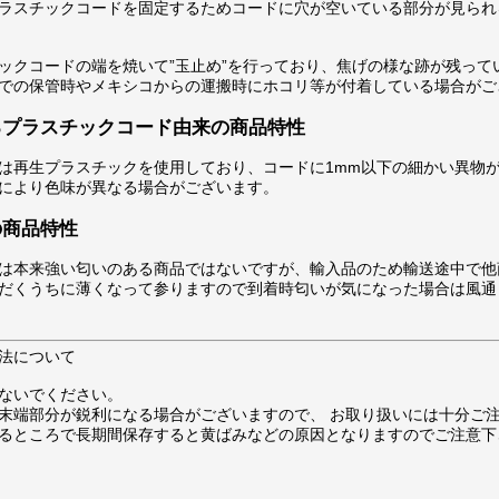
ラスチックコードを固定するためコードに穴が空いている部分が見られ
ックコードの端を焼いて”玉止め”を行っており、焦げの様な跡が残って
での保管時やメキシコからの運搬時にホコリ等が付着している場合がご
るプラスチックコード由来の商品特性
は再生プラスチックを使用しており、コードに1mm以下の細かい異物
により色味が異なる場合がございます。
の商品特性
は本来強い匂いのある商品ではないですが、輸入品のため輸送途中で他
だくうちに薄くなって参りますので到着時匂いが気になった場合は風通
法について
ないでください。
末端部分が鋭利になる場合がございますので、 お取り扱いには十分ご
るところで長期間保存すると黄ばみなどの原因となりますのでご注意下