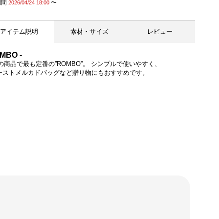
期間
〜
2026/04/24 18:00
アイテム説明
素材・サイズ
レビュー
OMBO -
raの商品で最も定番の”ROMBO”。 シンプルで使いやすく、
ーストメルカドバッグなど贈り物にもおすすめです。
個体差がございます。※お選びいただけません。