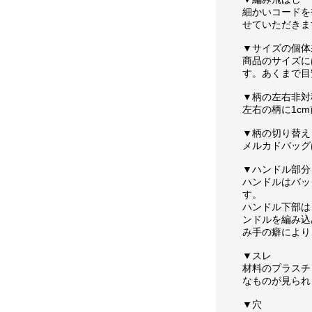
細かいコードを
せていただきま
▼サイズの個体
商品のサイズに
す。あくまで目
▼柄の左右非対
左右の柄に1c
▼柄の切り替え
メルカドバッグ
▼ハンドル部分
ハンドルはバッ
す。
ハンドル下部は
ンドルを編み込
み手の癖により
▼スレ
材料のプラスチ
なものが見られ
▼穴