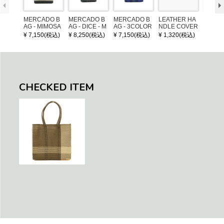
MERCADO B
MERCADO B
MERCADO B
LEATHER HA
POM P
AG - MIMOSA
AG - DICE - M
AG - 3COLOR
NDLE COVER
ARM (
- Black / Crea
OSAIC - Black
S CHECK - Bl
¥ 7,150(税込)
¥ 8,250(税込)
¥ 7,150(税込)
¥ 1,320(税込)
¥ 1,32
m (SHORT X
/ Cream / Meta
ack / Dark Gre
S)
llic Blue
en / Navy (XS)
CHECKED ITEM