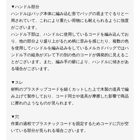
▼ハンドル部分
ハンドルはバッグ本体に編み込む形でバッグの底までぐるりと一
周されていて、これにより重たい荷物にも耐えられるように強度
がございます。
ハンドル下部は、ハンドルに使用しているコードを編み込んでお
り、他の部分より盛り上がるため柄に歪みを感じたり、複数の色
を使用してハンドルを編み込みをしているメルカドバッグではハ
ンドル下の縦糸がズレて下の別の色のコードが偶発的に見えるこ
とがございます。また、編み手の癖により、ハンドルに傾きがあ
る場合がございます。
▼スレ
材料のプラスチップコードを細くカットした上で木製の道具で編
み上げて製作しており、コード同士や道具が摩擦した影響で商品
に擦れのようなものが見られます。
▼穴
作業の過程でプラスチックコードを固定するためコードに穴が空
いている部分が見られる場合ございます。