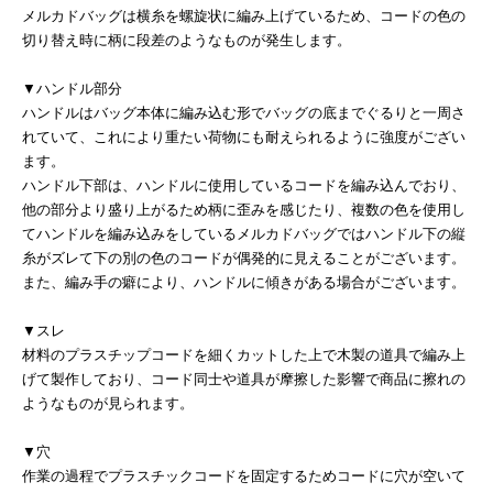
メルカドバッグは横糸を螺旋状に編み上げているため、コードの色の
切り替え時に柄に段差のようなものが発生します。
▼ハンドル部分
ハンドルはバッグ本体に編み込む形でバッグの底までぐるりと一周さ
れていて、これにより重たい荷物にも耐えられるように強度がござい
ます。
ハンドル下部は、ハンドルに使用しているコードを編み込んでおり、
他の部分より盛り上がるため柄に歪みを感じたり、複数の色を使用し
てハンドルを編み込みをしているメルカドバッグではハンドル下の縦
糸がズレて下の別の色のコードが偶発的に見えることがございます。
また、編み手の癖により、ハンドルに傾きがある場合がございます。
▼スレ
材料のプラスチップコードを細くカットした上で木製の道具で編み上
げて製作しており、コード同士や道具が摩擦した影響で商品に擦れの
ようなものが見られます。
▼穴
作業の過程でプラスチックコードを固定するためコードに穴が空いて