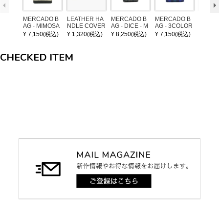
MERCADO B
LEATHER HA
MERCADO B
MERCADO B
MERCA
AG - MIMOSA
NDLE COVER
AG - DICE - M
AG - 3COLOR
AG - DI
- Black / Crea
OSAIC - Black
S CHECK - Bl
OSAIC 
¥ 7,150(税込)
¥ 1,320(税込)
¥ 8,250(税込)
¥ 7,150(税込)
¥ 8,25
m (SHORT X
/ Cream / Meta
ack / Dark Gre
er / Nav
S)
llic Blue
en / Navy (XS)
CHECKED ITEM