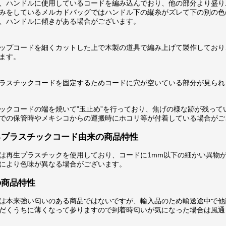
、ハンドルに使用しているコードを編み込んでおり、他の部分より盛り
みをしているメルカドバッグではハンドル下の縦糸がズレて下の別の色
、ハンドルに傾きがある場合がございます。
ップコードを細くカットした上で木製の道具で編み上げて製作しており
ます。
ラスチックコードを固定するためコードに穴が空いている部分が見られ
ックコードの端を焼いて”玉止め”を行っており、焦げの様な跡が残って
での保管時やメキシコからの運搬時にホコリ等が付着している場合がご
るプラスチックコード由来の商品特性
は再生プラスチックを使用しており、コードに1mm以下の細かい異物
により色味が異なる場合がございます。
の商品特性
は本来強い匂いのある商品ではないですが、輸入品のため輸送途中で他
だくうちに薄くなって参りますので到着時匂いが気になった場合は風通