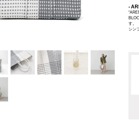
- AR
“A
BL
す。
シン