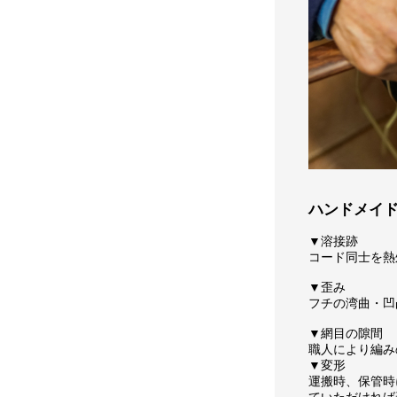
ハンドメイ
▼溶接跡
コード同士を熱
▼歪み
フチの湾曲・凹
▼網目の隙間
職人により編み
▼変形
運搬時、保管時
ていただければ