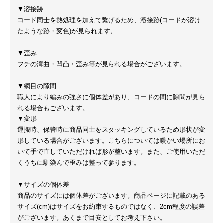
▼溶接跡
コード同士を熱処理を加えて繋げるため、溶接跡(コードが溶け
たような跡・変色)が見られます。
▼歪み
フチの湾曲・凹凸・歪み等が見られる場合がございます。
▼網目の隙間
職人により編みの強さに個体差があり、コードの間に隙間が見ら
れる場合もございます。
▼変形
運搬時、保管時に商品同士をスタッキングしているため形状が変
形している場合がございます。こちらについては暖かい場所にお
いて手で直していただければ形が整います。また、ご使用いただ
くうちに馴染んで歪みは整って参ります。
▼サイズの個体差
商品のサイズには個体差がございます。商品ページに記載のある
サイズ(cm)はサイズをお約束するものではなく、2cm程度の誤差
がございます。あくまで目安としてお考え下さい。