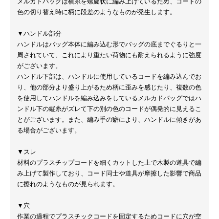
メルカドバッグは横糸を螺旋状に編み上げているため、コードの
色の切り替え時に柄に段差のようなものが発生します。
▼ハンドル部分
ハンドルはバッグ本体に編み込む形でバッグの底までぐるりと一
周されていて、これにより重たい荷物にも耐えられるように強度
がございます。
ハンドル下部は、ハンドルに使用しているコードを編み込んでお
り、他の部分より盛り上がるため柄に歪みを感じたり、複数の色
を使用してハンドルを編み込みをしているメルカドバッグではハ
ンドル下の縦糸がズレて下の別の色のコードが偶発的に見えるこ
とがございます。また、編み手の癖により、ハンドルに傾きがあ
る場合がございます。
▼スレ
材料のプラスチップコードを細くカットした上で木製の道具で編
み上げて製作しており、コード同士や道具が摩擦した影響で商品
に擦れのようなものが見られます。
▼穴
作業の過程でプラスチックコードを固定するためコードに穴が空