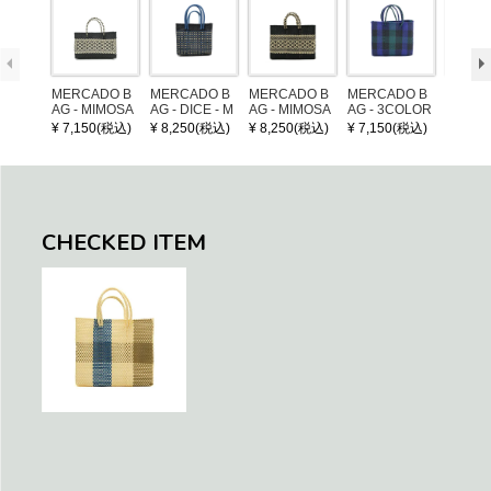
MERCADO B
MERCADO B
MERCADO B
MERCADO B
LEATH
AG - MIMOSA
AG - DICE - M
AG - MIMOSA
AG - 3COLOR
NDLE 
- Black / Crea
OSAIC - Black
- Black / Crea
S CHECK - Bl
¥ 7,150(税込)
¥ 8,250(税込)
¥ 8,250(税込)
¥ 7,150(税込)
¥ 1,32
m (SHORT X
/ Cream / Meta
m (SHORT S)
ack / Dark Gre
S)
llic Blue
en / Navy (XS)
CHECKED ITEM