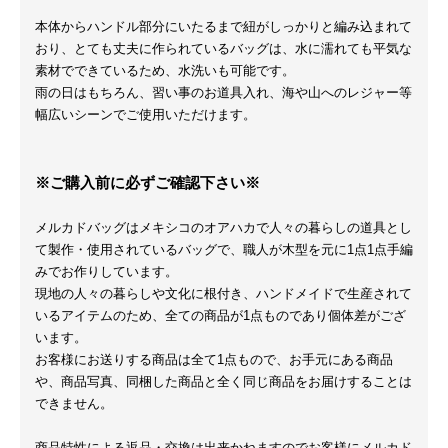
本体からハンドル部分にいたるまで紐がしっかりと編み込まれて
おり、とても丈夫に作られているバッグは、水に濡れても平気な
素材でできているため、水洗いも可能です。
雨の日はもちろん、習い事のお道具入れ、海や山へのレジャー等
幅広いシーンでご使用いただけます。
※ご購入前に必ずご確認下さい※
メルカドバッグはメキシコのオアハカで人々の暮らしの道具とし
て製作・使用されているバッグで、職人が木型を元に1点1点手編
みでお作りしています。
現地の人々の暮らしや文化に根付き、ハンドメイドで生産されて
いるアイテムのため、全ての商品が1点ものであり個体差がござ
います。
お客様にお送りする商品は全て1点もので、お手元にある商品
や、商品写真、同梱した商品と全く同じ商品をお届けすることは
できません。
商品特性による返品・交換は出来かねますのでお客様にメルカド