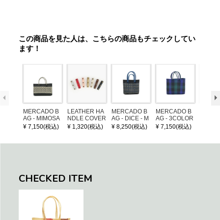
この商品を見た人は、こちらの商品もチェックしてい
ます！
MERCADO B
LEATHER HA
MERCADO B
MERCADO B
MERCA
AG - MIMOSA
NDLE COVER
AG - DICE - M
AG - 3COLOR
AG - DI
- Black / Crea
OSAIC - Black
S CHECK - Bl
OSAIC 
¥ 7,150(税込)
¥ 1,320(税込)
¥ 8,250(税込)
¥ 7,150(税込)
¥ 8,25
m (SHORT X
/ Cream / Meta
ack / Dark Gre
er / Nav
S)
llic Blue
en / Navy (XS)
CHECKED ITEM