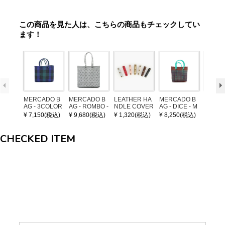
この商品を見た人は、こちらの商品もチェックしてい
ます！
MERCADO B
MERCADO B
LEATHER HA
MERCADO B
MERCA
AG - 3COLOR
AG - ROMBO -
NDLE COVER
AG - DICE - M
AG - DI
S CHECK - Bl
LONG HANDL
OSAIC - Copp
OSAIC 
¥ 7,150(税込)
¥ 9,680(税込)
¥ 1,320(税込)
¥ 8,250(税込)
¥ 8,25
ack / Dark Gre
E - Silver / Whi
er / Navy / Mint
/ Cream
en / Navy (XS)
te (M)
llic Blu
CHECKED ITEM