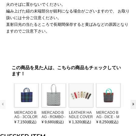
火のそばに置かないでください。
編み上げた紐の末端部分が鋭利になる場合がございますので、 お取り
扱いには十分ご注意ください。
直射日光の当たるところで長期間保存すると黄ばみなどの原因となり
ますのでご注意下さい。
この商品を見た人は、こちらの商品もチェックしてい
ます！
MERCADO B
MERCADO B
LEATHER HA
MERCADO B
MERCA
AG - 3COLOR
AG - ROMBO -
NDLE COVER
AG - DICE - M
AG - DI
S CHECK - Bl
LONG HANDL
OSAIC - Copp
OSAIC 
¥ 7,150(税込)
¥ 9,680(税込)
¥ 1,320(税込)
¥ 8,250(税込)
¥ 8,25
ack / Dark Gre
E - Silver / Whi
er / Navy / Mint
/ Cream
en / Navy (XS)
te (M)
llic Blu