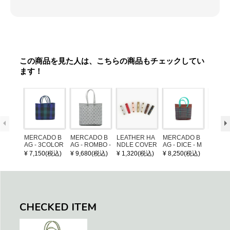
この商品を見た人は、こちらの商品もチェックしてい
ます！
MERCADO B
MERCADO B
LEATHER HA
MERCADO B
MERCA
AG - 3COLOR
AG - ROMBO -
NDLE COVER
AG - DICE - M
AG - DI
S CHECK - Bl
LONG HANDL
OSAIC - Copp
OSAIC 
¥ 7,150(税込)
¥ 9,680(税込)
¥ 1,320(税込)
¥ 8,250(税込)
¥ 8,25
ack / Dark Gre
E - Silver / Whi
er / Navy / Mint
/ Cream
en / Navy (XS)
te (M)
llic Blu
CHECKED ITEM