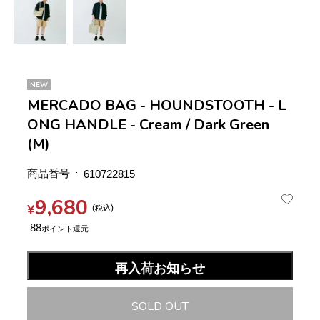
NEW
MERCADO BAG - HOUNDSTOOTH - L
ONG HANDLE - Cream / Dark Green
(M)
商品番号
610722815
9,680
¥
税込
88
再入荷お知らせ
SOLD OUT