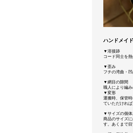
ハンドメイ
▼溶接跡
コード同士を熱
▼歪み
フチの湾曲・凹
▼網目の隙間
職人により編み
▼変形
運搬時、保管時
ていただければ
▼サイズの個体
商品のサイズに
す。あくまで目