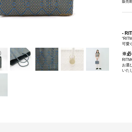
販売
- RI
“R
可愛
※必
RI
お選
いた