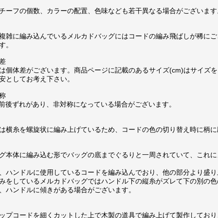
チーフの個数、カラーの配置、色味なども若干異なる場合がございます
複雑に編み込んでいるメルカドバッグにはコードの編み飛ばしが稀にご
す。
差
は個体差がございます。商品ページに記載のあるサイズ(cm)はサイズを
安としてお考え下さい。
称
m前後ずれがあり、非対称になっている場合がございます。
は横糸を螺旋状に編み上げているため、コードの色の切り替え時に柄に
グ本体に編み込む形でバッグの底までぐるりと一周されていて、これに
、ハンドルに使用しているコードを編み込んでおり、他の部分より盛り
みをしているメルカドバッグではハンドル下の縦糸がズレて下の別の色
、ハンドルに傾きがある場合がございます。
ップコードを細くカットした上で木製の道具で編み上げて製作しており