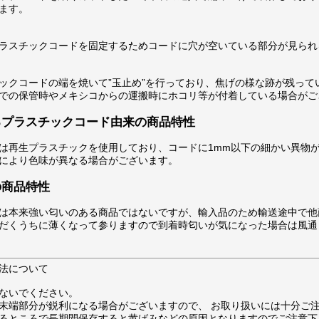
ます。
ラスチックコードを固定するためコードに穴が空いている部分が見られ
ックコードの端を焼いて”玉止め”を行っており、焦げの様な跡が残って
での保管時やメキシコからの運搬時にホコリ等が付着している場合がご
るプラスチックコード由来の商品特性
は再生プラスチックを使用しており、コードに1mm以下の細かい異物
により色味が異なる場合がございます。
の商品特性
は本来強い匂いのある商品ではないですが、輸入品のため輸送途中で他
だくうちに薄くなって参りますので到着時匂いが気になった場合は風通
法について
ないでください。
末端部分が鋭利になる場合がございますので、 お取り扱いには十分ご
るところで長期間保存すると黄ばみなどの原因となりますのでご注意下