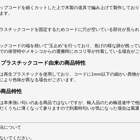
ップコードを細くカットした上で木製の道具で編み上げて製作しており
ます。
ラスチックコードを固定するためコードに穴が空いている部分が見られ
ックコードの端を焼いて”玉止め”を行っており、焦げの様な跡が残って
での保管時やメキシコからの運搬時にホコリ等が付着している場合がご
るプラスチックコード由来の商品特性
は再生プラスチックを使用しており、コードに1mm以下の細かい異物
により色味が異なる場合がございます。
の商品特性
は本来強い匂いのある商品ではないですが、輸入品のため輸送途中で他
だくうちに薄くなって参りますので到着時匂いが気になった場合は風通
法について
ないでください。