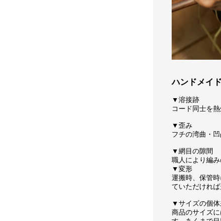
ハンドメイ
▼溶接跡
コード同士を熱
▼歪み
フチの湾曲・凹
▼網目の隙間
職人により編み
▼変形
運搬時、保管時
ていただければ
▼サイズの個体
商品のサイズに