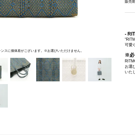
販売
- RI
“R
可愛
ランスに個体差がございます。※お選びいただけません。
※必
RI
お選
いた