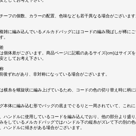
安としてお考え下さい。
チーフの個数、カラーの配置、色味なども若干異なる場合がございます
複雑に編み込んでいるメルカドバッグにはコードの編み飛ばしが稀にご
す。
差
は個体差がございます。商品ページに記載のあるサイズ(cm)はサイズを
安としてお考え下さい。
称
m前後ずれがあり、非対称になっている場合がございます。
は横糸を螺旋状に編み上げているため、コードの色の切り替え時に柄に
グ本体に編み込む形でバッグの底までぐるりと一周されていて、これに
、ハンドルに使用しているコードを編み込んでおり、他の部分より盛り
みをしているメルカドバッグではハンドル下の縦糸がズレて下の別の色
、ハンドルに傾きがある場合がございます。