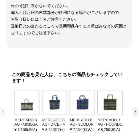
火のそばに置かないでください。
編み上げた紐の末端部分が鋭利になる場合がございますので、
お取り扱いには十分ご注意ください。
直射日光の当たるところで長期間保存すると黄ばみなどの原因と
なりますのでご注意下さい。
この商品を見た人は、こちらの商品もチェックしてい
ます！
MERCADO B
MERCADO B
MERCADO B
MERCADO B
LEATH
AG - MIMOSA
AG - DICE - M
AG - 3COLOR
AG - HOUNDS
NDLE 
- Black / Crea
OSAIC - Black
S CHECK - Bl
TOOTH - Blac
¥ 7,150(税込)
¥ 8,250(税込)
¥ 7,150(税込)
¥ 8,250(税込)
¥ 1,32
m (SHORT X
/ Cream / Meta
ack / Dark Gre
k / Cream (S)
S)
llic Blue
en / Navy (XS)