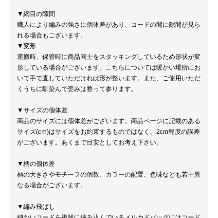
▼網目の隙間
職人により編みの強さに個体差があり、コードの間に隙間が見ら
れる場合もございます。
▼変形
運搬時、保管時に商品同士をスタッキングしているため形状が変
形している場合がございます。こちらについては暖かい場所にお
いて手で直していただければ形が整います。また、ご使用いただ
くうちに馴染んで歪みは整って参ります。
▼サイズの個体差
商品のサイズには個体差がございます。商品ページに記載のある
サイズ(cm)はサイズをお約束するものではなく、2cm程度の誤差
がございます。あくまで目安としてお考え下さい。
▼柄の個体差
柄の大きさやモチーフの個数、カラーの配置、色味なども若干異
なる場合がございます。
▼編み飛ばし
細かいコードを複雑に編み込んでいるメルカドバッグにはコード