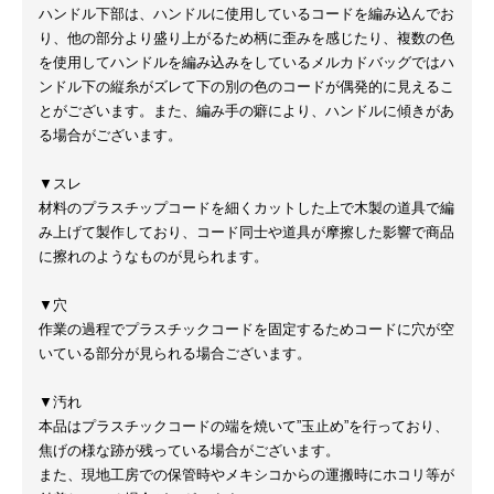
ハンドル下部は、ハンドルに使用しているコードを編み込んでお
り、他の部分より盛り上がるため柄に歪みを感じたり、複数の色
を使用してハンドルを編み込みをしているメルカドバッグではハ
ンドル下の縦糸がズレて下の別の色のコードが偶発的に見えるこ
とがございます。また、編み手の癖により、ハンドルに傾きがあ
る場合がございます。
▼スレ
材料のプラスチップコードを細くカットした上で木製の道具で編
み上げて製作しており、コード同士や道具が摩擦した影響で商品
に擦れのようなものが見られます。
▼穴
作業の過程でプラスチックコードを固定するためコードに穴が空
いている部分が見られる場合ございます。
▼汚れ
本品はプラスチックコードの端を焼いて”玉止め”を行っており、
焦げの様な跡が残っている場合がございます。
また、現地工房での保管時やメキシコからの運搬時にホコリ等が