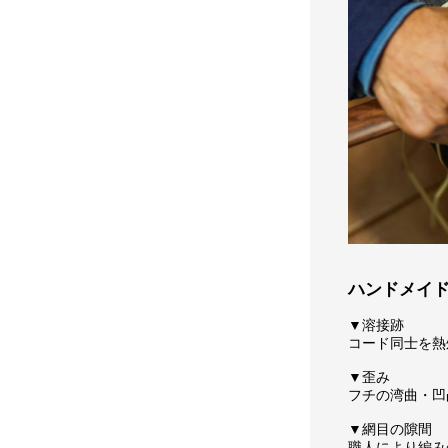
ハンドメイ
▼溶接跡
コード同士を熱
▼歪み
フチの湾曲・凹
▼網目の隙間
職人により編み