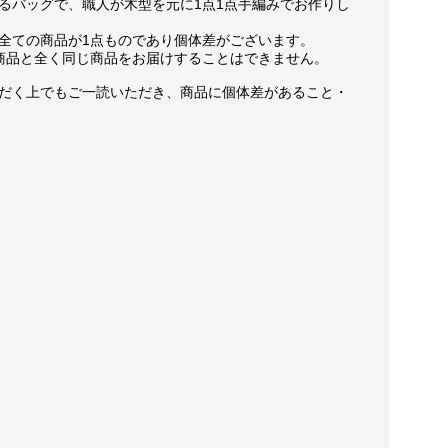
るバッグで、職人が木型を元に1点1点手編みでお作りし
全ての商品が1点ものであり個体差がございます。
商品と全く同じ商品をお届けすることはできません。
だく上でもご一読いただき、商品に個体差があること・