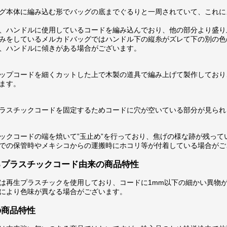
グ本体に編み込む形でバッグの底までぐるりと一周されていて、これに
、ハンドルに使用しているコードを編み込んでおり、他の部分より盛り
みをしているメルカドバッグではハンドル下の縦糸がズレて下の別の色
、ハンドルに傾きがある場合がございます。
ップコードを細くカットした上で木製の道具で編み上げて製作しており
ます。
ラスチックコードを固定するためコードに穴が空いている部分が見られ
ックコードの端を焼いて”玉止め”を行っており、焦げの様な跡が残って
での保管時やメキシコからの運搬時にホコリ等が付着している場合がご
るプラスチックコード由来の商品特性
は再生プラスチックを使用しており、コードに1mm以下の細かい異物
により色味が異なる場合がございます。
の商品特性