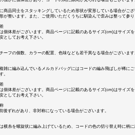
に商品同士をスタッキングしているため形状が変形している場合がござ
形が整います。また、ご使用いただくうちに馴染んで歪みは整って参り
差
は個体差がございます。商品ページに記載のあるサイズ(cm)はサイズを
安としてお考え下さい。
チーフの個数、カラーの配置、色味なども若干異なる場合がございます
複雑に編み込んでいるメルカドバッグにはコードの編み飛ばしが稀にご
す。
差
は個体差がございます。商品ページに記載のあるサイズ(cm)はサイズを
安としてお考え下さい。
称
m前後ずれがあり、非対称になっている場合がございます。
は横糸を螺旋状に編み上げているため、コードの色の切り替え時に柄に