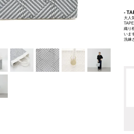
- TA
大人
TA
織り
いま
洗練