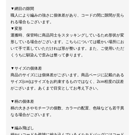
▼網目の隙間
職人により編みの強さに個体差があり、コードの間に隙間が見ら
れる場合もございます。
▼変形
運搬時、保管時に商品同士をスタッキングしているため形状が変
形している場合がございます。こちらについては暖かい場所にお
いて手で直していただければ形が整います。また、ご使用いただ
くうちに馴染んで歪みは整って参ります。
▼サイズの個体差
商品のサイズには個体差がございます。商品ページに記載のある
サイズ(cm)はサイズをお約束するものではなく、2cm程度の誤差
がございます。あくまで目安としてお考え下さい。
▼柄の個体差
柄の大きさやモチーフの個数、カラーの配置、色味なども若干異
なる場合がございます。
▼編み飛ばし
細かいコードを複雑に編み込んでいるメルカドバッグにはコード