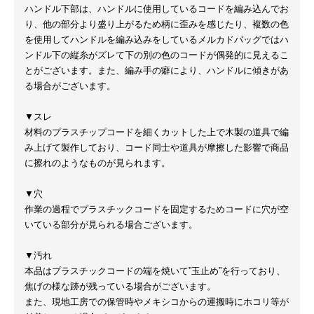
ハンドル下部は、ハンドルに使用しているコードを編み込んでお
り、他の部分より盛り上がるため柄に歪みを感じたり、複数の色
を使用してハンドルを編み込みをしているメルカドバッグではハ
ンドル下の縦糸がズレて下の別の色のコードが偶発的に見えるこ
とがございます。また、編み手の癖により、ハンドルに傾きがあ
る場合がございます。
▼スレ
材料のプラスチップコードを細くカットした上で木製の道具で編
み上げて製作しており、コード同士や道具が摩擦した影響で商品
に擦れのようなものが見られます。
▼穴
作業の過程でプラスチックコードを固定するためコードに穴が空
いている部分が見られる場合ございます。
▼汚れ
本品はプラスチックコードの端を焼いて”玉止め”を行っており、
焦げの様な跡が残っている場合がございます。
また、現地工房での保管時やメキシコからの運搬時にホコリ等が