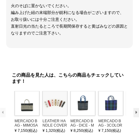
火のそばに置かないでください。
編み上げた紐の末端部分が鋭利になる場合がございますので、
お取り扱いには十分ご注意ください。
直射日光の当たるところで長期間保存すると黄ばみなどの原因と
なりますのでご注意下さい。
この商品を見た人は、こちらの商品もチェックしてい
ます！
MERCADO B
LEATHER HA
MERCADO B
MERCADO B
MERCA
AG - MIMOSA
NDLE COVER
AG - DICE - M
AG - 3COLOR
AG - DI
- Black / Crea
OSAIC - Black
S CHECK - Bl
OSAIC 
¥ 7,150(税込)
¥ 1,320(税込)
¥ 8,250(税込)
¥ 7,150(税込)
¥ 8,25
m (SHORT X
/ Cream / Meta
ack / Dark Gre
er / Nav
S)
llic Blue
en / Navy (XS)