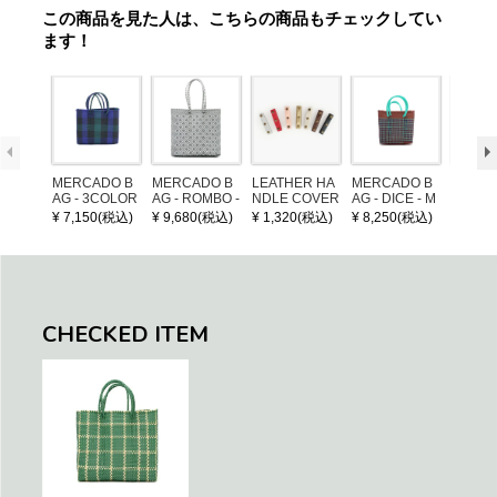
この商品を見た人は、こちらの商品もチェックしてい
ます！
MERCADO B
MERCADO B
LEATHER HA
MERCADO B
MERCA
AG - 3COLOR
AG - ROMBO -
NDLE COVER
AG - DICE - M
AG - DI
S CHECK - Bl
LONG HANDL
OSAIC - Copp
OSAIC 
¥ 7,150(税込)
¥ 9,680(税込)
¥ 1,320(税込)
¥ 8,250(税込)
¥ 8,25
ack / Dark Gre
E - Silver / Whi
er / Navy / Mint
/ Cream
en / Navy (XS)
te (M)
llic Blu
CHECKED ITEM