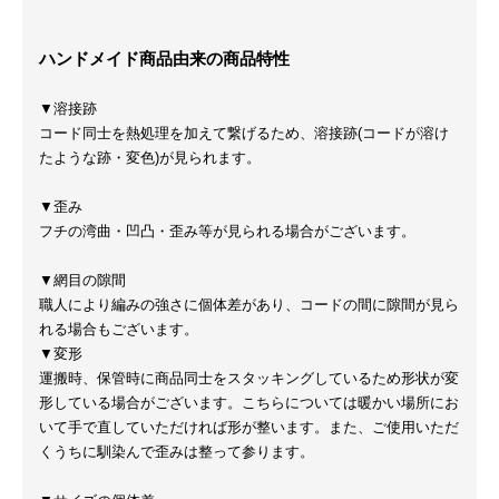
ハンドメイド商品由来の商品特性
▼溶接跡
コード同士を熱処理を加えて繋げるため、溶接跡(コードが溶け
たような跡・変色)が見られます。
▼歪み
フチの湾曲・凹凸・歪み等が見られる場合がございます。
▼網目の隙間
職人により編みの強さに個体差があり、コードの間に隙間が見ら
れる場合もございます。
▼変形
運搬時、保管時に商品同士をスタッキングしているため形状が変
形している場合がございます。こちらについては暖かい場所にお
いて手で直していただければ形が整います。また、ご使用いただ
くうちに馴染んで歪みは整って参ります。