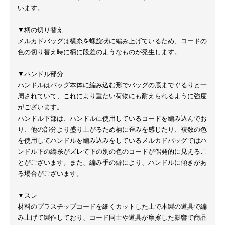
います。
▼柄の切り替え
メルカドバッグは横糸を螺旋状に編み上げているため、コードの
色の切り替え時に柄に段差のようなものが発生します。
▼ハンドル部分
ハンドルはバッグ本体に編み込む形でバッグの底までぐるりと一
周されていて、これにより重たい荷物にも耐えられるように強度
がございます。
ハンドル下部は、ハンドルに使用しているコードを編み込んでお
り、他の部分より盛り上がるため柄に歪みを感じたり、複数の色
を使用してハンドルを編み込みをしているメルカドバッグではハ
ンドル下の縦糸がズレて下の別の色のコードが偶発的に見えるこ
とがございます。また、編み手の癖により、ハンドルに傾きがあ
る場合がございます。
▼スレ
材料のプラスチップコードを細くカットした上で木製の道具で編
み上げて製作しており、コード同士や道具が摩擦した影響で商品