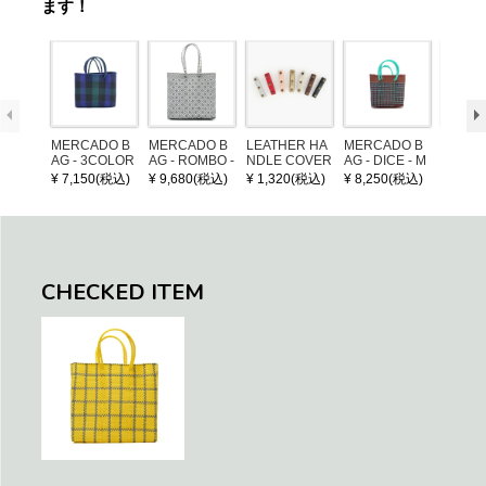
ます！
MERCADO B
MERCADO B
LEATHER HA
MERCADO B
MERCA
AG - 3COLOR
AG - ROMBO -
NDLE COVER
AG - DICE - M
AG - DI
S CHECK - Bl
LONG HANDL
OSAIC - Copp
OSAIC 
¥ 7,150(税込)
¥ 9,680(税込)
¥ 1,320(税込)
¥ 8,250(税込)
¥ 8,25
ack / Dark Gre
E - Silver / Whi
er / Navy / Mint
/ Cream
en / Navy (XS)
te (M)
llic Blu
CHECKED ITEM