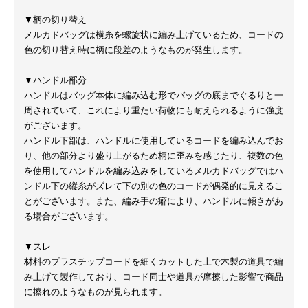
▼柄の切り替え
メルカドバッグは横糸を螺旋状に編み上げているため、コードの
色の切り替え時に柄に段差のようなものが発生します。
▼ハンドル部分
ハンドルはバッグ本体に編み込む形でバッグの底までぐるりと一
周されていて、これにより重たい荷物にも耐えられるように強度
がございます。
ハンドル下部は、ハンドルに使用しているコードを編み込んでお
り、他の部分より盛り上がるため柄に歪みを感じたり、複数の色
を使用してハンドルを編み込みをしているメルカドバッグではハ
ンドル下の縦糸がズレて下の別の色のコードが偶発的に見えるこ
とがございます。また、編み手の癖により、ハンドルに傾きがあ
る場合がございます。
▼スレ
材料のプラスチップコードを細くカットした上で木製の道具で編
み上げて製作しており、コード同士や道具が摩擦した影響で商品
に擦れのようなものが見られます。