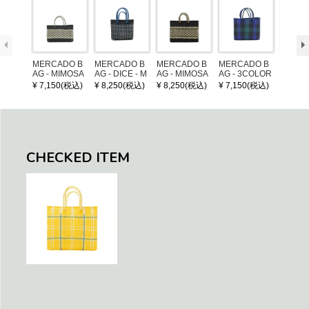
MERCADO B
MERCADO B
MERCADO B
MERCADO B
LEATH
AG - MIMOSA
AG - DICE - M
AG - MIMOSA
AG - 3COLOR
NDLE 
- Black / Crea
OSAIC - Black
- Black / Crea
S CHECK - Bl
¥ 7,150(税込)
¥ 8,250(税込)
¥ 8,250(税込)
¥ 7,150(税込)
¥ 1,32
m (SHORT X
/ Cream / Meta
m (SHORT S)
ack / Dark Gre
S)
llic Blue
en / Navy (XS)
CHECKED ITEM