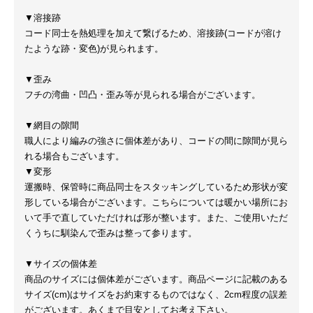
▼溶接跡
コード同士を熱処理を加えて繋げるため、溶接跡(コードが溶け
たような跡・変色)が見られます。
▼歪み
フチの湾曲・凹凸・歪み等が見られる場合がございます。
▼網目の隙間
職人により編みの強さに個体差があり、コードの間に隙間が見ら
れる場合もございます。
▼変形
運搬時、保管時に商品同士をスタッキングしているため形状が変
形している場合がございます。こちらについては暖かい場所にお
いて手で直していただければ形が整います。また、ご使用いただ
くうちに馴染んで歪みは整って参ります。
▼サイズの個体差
商品のサイズには個体差がございます。商品ページに記載のある
サイズ(cm)はサイズをお約束するものではなく、2cm程度の誤差
がございます。あくまで目安としてお考え下さい。