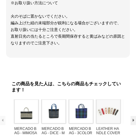
※お取り扱い方法について
火のそばに置かないでください。
編み上げた紐の末端部分が鋭利になる場合がございますので、
お取り扱いには十分ご注意ください。
直射日光の当たるところで長期間保存すると黄ばみなどの原因と
なりますのでご注意下さい。
この商品を見た人は、こちらの商品もチェックしてい
ます！
MERCADO B
MERCADO B
MERCADO B
LEATHER HA
POM P
AG - MIMOSA
AG - DICE - M
AG - 3COLOR
NDLE COVER
ARM (