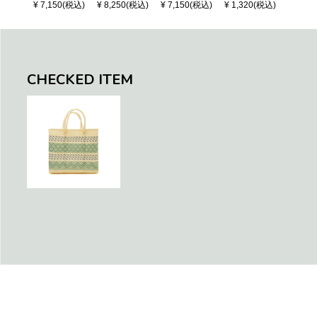
- Black / Crea
OSAIC - Black
S CHECK - Bl
¥ 7,150(税込)
¥ 8,250(税込)
¥ 7,150(税込)
¥ 1,320(税込)
¥ 1,32
m (SHORT X
/ Cream / Meta
ack / Dark Gre
S)
llic Blue
en / Navy (XS)
CHECKED ITEM