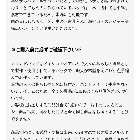
本体からハンドル部分にいたるまで紐がしっかりと編み込まれて
おり、とても丈夫に作られているバッグは、水に濡れても平気な
素材でできているため、水洗いも可能です。
雨の日はもちろん、習い事のお道具入れ、海や山へのレジャー等
幅広いシーンでご使用いただけます。
※ご購入前に必ずご確認下さい※
メルカドバッグはメキシコのオアハカで人々の暮らしの道具とし
て製作・使用されているバッグで、職人が木型を元に1点1点手編
みでお作りしています。
現地の人々の暮らしや文化に根付き、ハンドメイドで生産されて
いるアイテムのため、全ての商品が1点ものであり個体差がござ
います。
お客様にお送りする商品は全て1点もので、お手元にある商品
や、商品写真、同梱した商品と全く同じ商品をお届けすることは
できません。
商品特性による返品・交換は出来かねますのでお客様にメルカド
バッグを楽しんでいただく上でもご一読いただき、商品に個体差