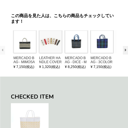
この商品を見た人は、こちらの商品もチェックしてい
ます！
MERCADO B
LEATHER HA
MERCADO B
MERCADO B
MERCA
AG - MIMOSA
NDLE COVER
AG - DICE - M
AG - 3COLOR
AG - DI
- Black / Crea
OSAIC - Black
S CHECK - Bl
OSAIC 
¥ 7,150(税込)
¥ 1,320(税込)
¥ 8,250(税込)
¥ 7,150(税込)
¥ 8,25
m (SHORT X
/ Cream / Meta
ack / Dark Gre
er / Nav
S)
llic Blue
en / Navy (XS)
CHECKED ITEM