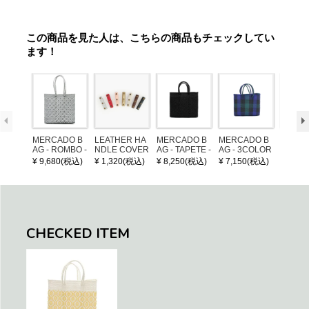
この商品を見た人は、こちらの商品もチェックしてい
ます！
MERCADO B
LEATHER HA
MERCADO B
MERCADO B
POM P
AG - ROMBO -
NDLE COVER
AG - TAPETE -
AG - 3COLOR
ARM (
LONG HANDL
Black (S)
S CHECK - Bl
¥ 9,680(税込)
¥ 1,320(税込)
¥ 8,250(税込)
¥ 7,150(税込)
¥ 1,32
E - Silver / Whi
ack / Dark Gre
te (M)
en / Navy (XS)
CHECKED ITEM