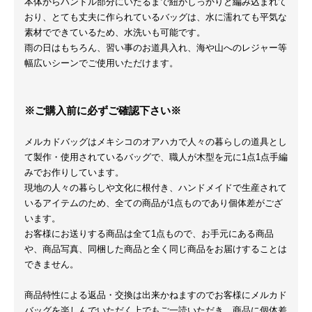
本体からハンドル部分にいたるまで紐がしっかりと編み込まれて
おり、とても丈夫に作られているバッグは、水に濡れても平気な
素材でできているため、水洗いも可能です。
雨の日はもちろん、習い事のお道具入れ、海や山へのレジャー等
幅広いシーンでご使用いただけます。
※ご購入前に必ずご確認下さい※
メルカドバッグはメキシコのオアハカで人々の暮らしの道具とし
て製作・使用されているバッグで、職人が木型を元に1点1点手編
みでお作りしています。
現地の人々の暮らしや文化に根付き、ハンドメイドで生産されて
いるアイテムのため、全ての商品が1点ものであり個体差がござ
います。
お客様にお送りする商品は全て1点もので、お手元にある商品
や、商品写真、同梱した商品と全く同じ商品をお届けすることは
できません。
商品特性による返品・交換は出来かねますのでお客様にメルカド
バッグを楽しんでいただく上でもご一読いただき、商品に個体差