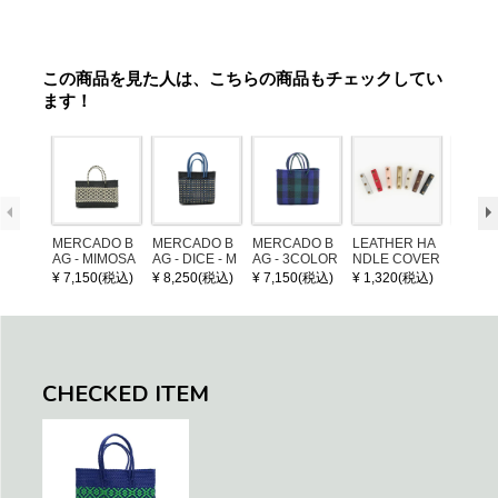
この商品を見た人は、こちらの商品もチェックしてい
ます！
MERCADO B
MERCADO B
MERCADO B
LEATHER HA
POM P
AG - MIMOSA
AG - DICE - M
AG - 3COLOR
NDLE COVER
ARM (
- Black / Crea
OSAIC - Black
S CHECK - Bl
¥ 7,150(税込)
¥ 8,250(税込)
¥ 7,150(税込)
¥ 1,320(税込)
¥ 1,32
m (SHORT X
/ Cream / Meta
ack / Dark Gre
S)
llic Blue
en / Navy (XS)
CHECKED ITEM