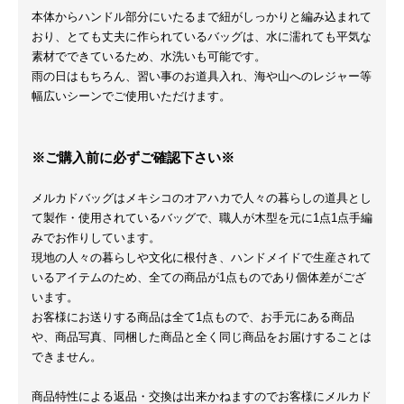
本体からハンドル部分にいたるまで紐がしっかりと編み込まれて
おり、とても丈夫に作られているバッグは、水に濡れても平気な
素材でできているため、水洗いも可能です。
雨の日はもちろん、習い事のお道具入れ、海や山へのレジャー等
幅広いシーンでご使用いただけます。
※ご購入前に必ずご確認下さい※
メルカドバッグはメキシコのオアハカで人々の暮らしの道具とし
て製作・使用されているバッグで、職人が木型を元に1点1点手編
みでお作りしています。
現地の人々の暮らしや文化に根付き、ハンドメイドで生産されて
いるアイテムのため、全ての商品が1点ものであり個体差がござ
います。
お客様にお送りする商品は全て1点もので、お手元にある商品
や、商品写真、同梱した商品と全く同じ商品をお届けすることは
できません。
商品特性による返品・交換は出来かねますのでお客様にメルカド