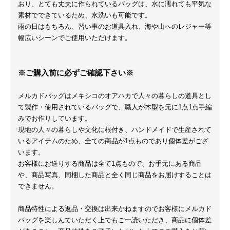
おり、とても丈夫に作られているバッグは、水に濡れても平気な
素材でできているため、水洗いも可能です。
雨の日はもちろん、習い事のお道具入れ、海や山へのレジャー等
幅広いシーンでご使用いただけます。
※ご購入前に必ずご確認下さい※
メルカドバッグはメキシコのオアハカで人々の暮らしの道具とし
て製作・使用されているバッグで、職人が木型を元に1点1点手編
みでお作りしています。
現地の人々の暮らしや文化に根付き、ハンドメイドで生産されて
いるアイテムのため、全ての商品が1点ものであり個体差がござ
います。
お客様にお送りする商品は全て1点もので、お手元にある商品
や、商品写真、同梱した商品と全く同じ商品をお届けすることは
できません。
商品特性による返品・交換は出来かねますのでお客様にメルカド
バッグを楽しんでいただく上でもご一読いただき、商品に個体差