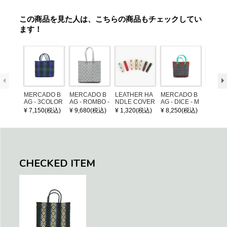
この商品を見た人は、こちらの商品もチェックしてい
ます！
MERCADO B
MERCADO B
LEATHER HA
MERCADO B
MERCA
AG - 3COLOR
AG - ROMBO -
NDLE COVER
AG - DICE - M
AG - DI
S CHECK - Bl
LONG HANDL
OSAIC - Copp
OSAIC 
¥ 7,150(税込)
¥ 9,680(税込)
¥ 1,320(税込)
¥ 8,250(税込)
¥ 8,25
ack / Dark Gre
E - Silver / Whi
er / Navy / Mint
/ Cream
en / Navy (XS)
te (M)
llic Blu
CHECKED ITEM