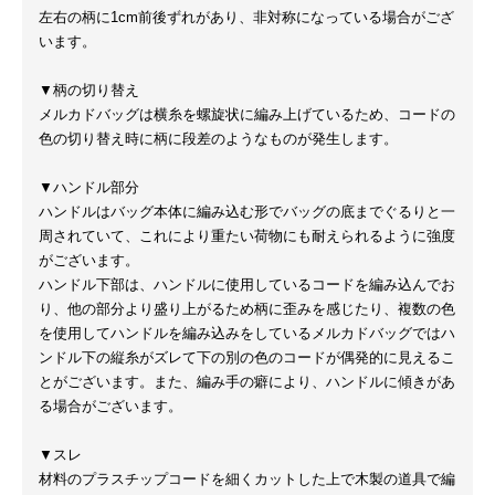
左右の柄に1cm前後ずれがあり、非対称になっている場合がござ
います。
▼柄の切り替え
メルカドバッグは横糸を螺旋状に編み上げているため、コードの
色の切り替え時に柄に段差のようなものが発生します。
▼ハンドル部分
ハンドルはバッグ本体に編み込む形でバッグの底までぐるりと一
周されていて、これにより重たい荷物にも耐えられるように強度
がございます。
ハンドル下部は、ハンドルに使用しているコードを編み込んでお
り、他の部分より盛り上がるため柄に歪みを感じたり、複数の色
を使用してハンドルを編み込みをしているメルカドバッグではハ
ンドル下の縦糸がズレて下の別の色のコードが偶発的に見えるこ
とがございます。また、編み手の癖により、ハンドルに傾きがあ
る場合がございます。
▼スレ
材料のプラスチップコードを細くカットした上で木製の道具で編