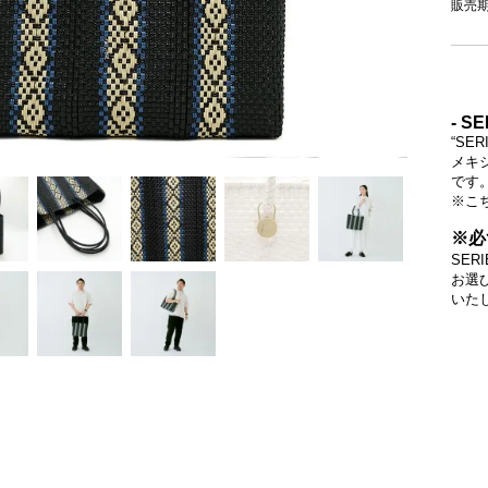
販売
- SE
“S
メキ
です
※こ
※必
SE
お選
いた