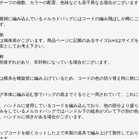
チーフの個数、カラーの配置、色味なども若干異なる場合がございます
複雑に編み込んでいるメルカドバッグにはコードの編み飛ばしが稀にご
す。
差
は個体差がございます。商品ページに記載のあるサイズ(cm)はサイズを
安としてお考え下さい。
称
m前後ずれがあり、非対称になっている場合がございます。
は横糸を螺旋状に編み上げているため、コードの色の切り替え時に柄に
グ本体に編み込む形でバッグの底までぐるりと一周されていて、これに
、ハンドルに使用しているコードを編み込んでおり、他の部分より盛り
みをしているメルカドバッグではハンドル下の縦糸がズレて下の別の色
、ハンドルに傾きがある場合がございます。
ップコードを細くカットした上で木製の道具で編み上げて製作しており
ます。