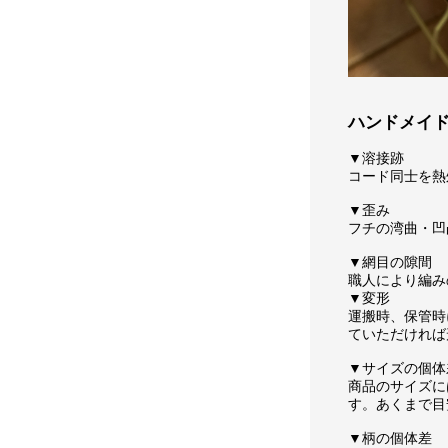
ハンドメイ
▼溶接跡
コード同士を熱
▼歪み
フチの湾曲・凹
▼網目の隙間
職人により編み
▼変形
運搬時、保管時
ていただければ
▼サイズの個体
商品のサイズに
す。あくまで目
▼柄の個体差