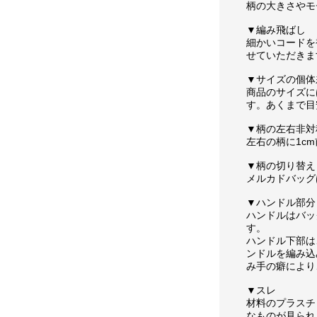
柄の大きさやモ
▼編み飛ばし
細かいコードを
せていただきま
▼サイズの個体
商品のサイズに
す。あくまで目
▼柄の左右非対
左右の柄に1c
▼柄の切り替え
メルカドバッグ
▼ハンドル部分
ハンドルはバッ
す。
ハンドル下部は
ンドルを編み込
み手の癖により
▼スレ
材料のプラスチ
なものが見られ