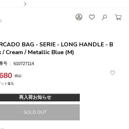
)
RCADO BAG - SERIE - LONG HANDLE - B
k / Cream / Metallic Blue (M)
番号
610727114
,680
税込
再入荷お知らせ
SOLD OUT