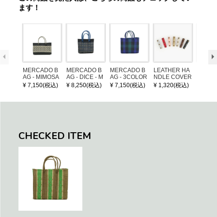
ます！
MERCADO B
MERCADO B
MERCADO B
LEATHER HA
POM P
AG - MIMOSA
AG - DICE - M
AG - 3COLOR
NDLE COVER
ARM (
- Black / Crea
OSAIC - Black
S CHECK - Bl
¥ 7,150(税込)
¥ 8,250(税込)
¥ 7,150(税込)
¥ 1,320(税込)
¥ 1,32
m (SHORT X
/ Cream / Meta
ack / Dark Gre
S)
llic Blue
en / Navy (XS)
CHECKED ITEM