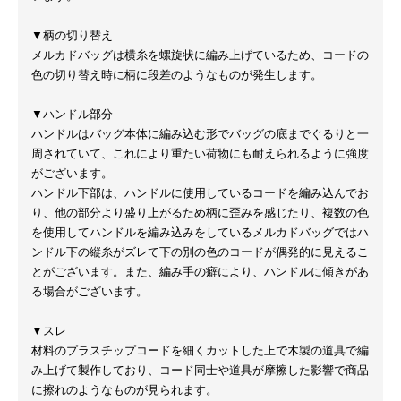
▼柄の切り替え
メルカドバッグは横糸を螺旋状に編み上げているため、コードの
色の切り替え時に柄に段差のようなものが発生します。
▼ハンドル部分
ハンドルはバッグ本体に編み込む形でバッグの底までぐるりと一
周されていて、これにより重たい荷物にも耐えられるように強度
がございます。
ハンドル下部は、ハンドルに使用しているコードを編み込んでお
り、他の部分より盛り上がるため柄に歪みを感じたり、複数の色
を使用してハンドルを編み込みをしているメルカドバッグではハ
ンドル下の縦糸がズレて下の別の色のコードが偶発的に見えるこ
とがございます。また、編み手の癖により、ハンドルに傾きがあ
る場合がございます。
▼スレ
材料のプラスチップコードを細くカットした上で木製の道具で編
み上げて製作しており、コード同士や道具が摩擦した影響で商品
に擦れのようなものが見られます。