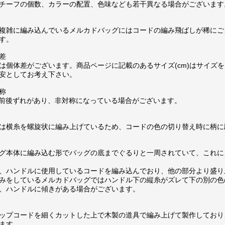
チーフの個数、カラーの配置、色味なども若干異なる場合がございます
複雑に編み込んでいるメルカドバッグにはコードの編み飛ばしが稀にご
す。
差
は個体差がございます。商品ページに記載のあるサイズ(cm)はサイズを
安としてお考え下さい。
称
m前後ずれがあり、非対称になっている場合がございます。
は横糸を螺旋状に編み上げているため、コードの色の切り替え時に柄に
グ本体に編み込む形でバッグの底までぐるりと一周されていて、これに
、ハンドルに使用しているコードを編み込んでおり、他の部分より盛り
みをしているメルカドバッグではハンドル下の縦糸がズレて下の別の色
、ハンドルに傾きがある場合がございます。
ップコードを細くカットした上で木製の道具で編み上げて製作しており
ます。