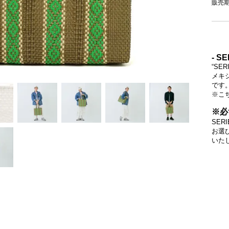
販売
- SE
“S
メキ
です
※こ
※必
SE
お選
いた