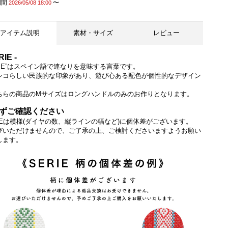
期間
〜
2026/05/08 18:00
アイテム説明
素材・サイズ
レビュー
RIE -
ERIE”はスペイン語で連なりを意味する言葉です。
シコらしい民族的な印象があり、遊び心ある配色が個性的なデザイン
。
全てのメルカドバッグにLetraチャームを付けてお届けします。
ちらの商品のMサイズはロングハンドルのみのお作りとなります。
ずご確認ください
RIEは模様(ダイヤの数、縦ラインの幅など)に個体差がございます。
びいただけませんので、ご了承の上、ご検討くださいますようお願い
します。