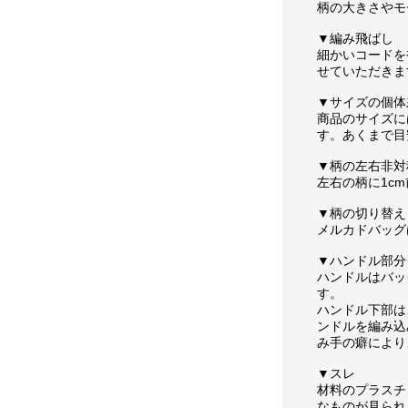
柄の大きさやモ
▼編み飛ばし
細かいコードを
せていただきま
▼サイズの個体
商品のサイズに
す。あくまで目
▼柄の左右非対
左右の柄に1c
▼柄の切り替え
メルカドバッグ
▼ハンドル部分
ハンドルはバッ
す。
ハンドル下部は
ンドルを編み込
み手の癖により
▼スレ
材料のプラスチ
なものが見られ