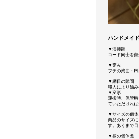
ハンドメイ
▼溶接跡
コード同士を熱
▼歪み
フチの湾曲・凹
▼網目の隙間
職人により編み
▼変形
運搬時、保管時
ていただければ
▼サイズの個体
商品のサイズに
す。あくまで目
▼柄の個体差