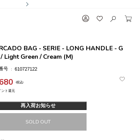
RCADO BAG - SERIE - LONG HANDLE - G
 / Light Green / Cream (M)
番号
610727122
,680
税込
再入荷お知らせ
SOLD OUT