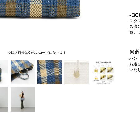
- 3
スタ
スタ
色、
※必
今回入荷分はGoldのコードになります
ハン
お選
いた