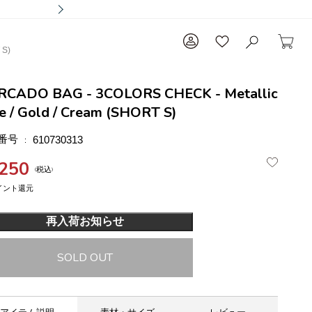
 S)
RCADO BAG - 3COLORS CHECK - Metallic
e / Gold / Cream (SHORT S)
番号
610730313
,250
税込
再入荷お知らせ
SOLD OUT