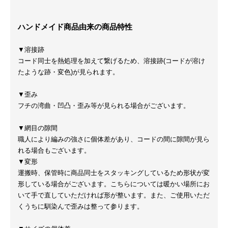
ハンドメイド商品由来の商品特性
▼溶接跡
コード同士を熱処理を加えて繋げるため、溶接跡(コードが溶け
たような跡・変色)が見られます。
▼歪み
フチの湾曲・凹凸・歪み等が見られる場合がございます。
▼網目の隙間
職人により編みの強さに個体差があり、コードの間に隙間が見ら
れる場合もございます。
▼変形
運搬時、保管時に商品同士をスタッキングしているため形状が変
形している場合がございます。こちらについては暖かい場所にお
いて手で直していただければ形が整います。また、ご使用いただ
くうちに馴染んで歪みは整って参ります。