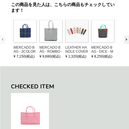
この商品を見た人は、こちらの商品もチェックしてい
ます！
MERCADO B
MERCADO B
LEATHER HA
MERCADO B
MERCA
AG - 3COLOR
AG - ROMBO -
NDLE COVER
AG - DICE - M
AG - DI
S CHECK - Bl
LONG HANDL
OSAIC - Copp
OSAIC 
¥ 7,150(税込)
¥ 9,680(税込)
¥ 1,320(税込)
¥ 8,250(税込)
¥ 8,25
ack / Dark Gre
E - Silver / Whi
er / Navy / Mint
/ Cream
en / Navy (XS)
te (M)
llic Blu
CHECKED ITEM