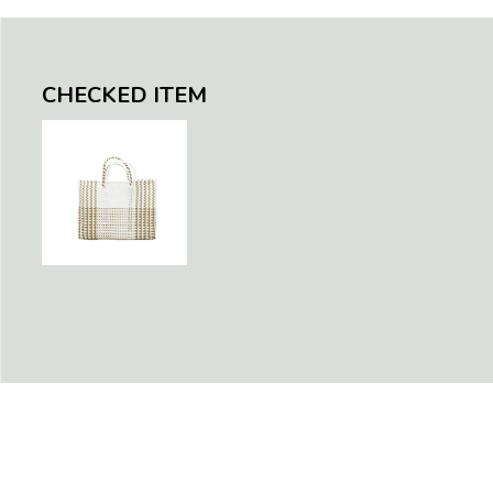
en / Navy (XS)
te (M)
llic Blu
CHECKED ITEM