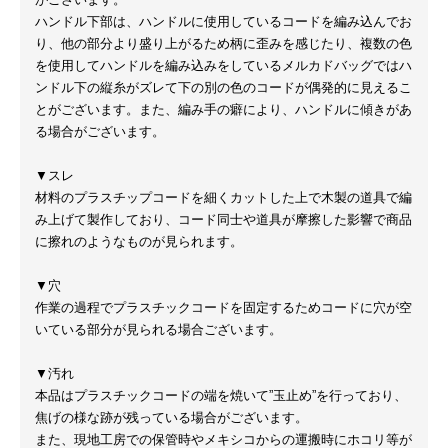
ハンドル下部は、ハンドルに使用しているコードを編み込んでお
り、他の部分より盛り上がるため柄に歪みを感じたり、複数の色
を使用してハンドルを編み込みをしているメルカドバッグではハ
ンドル下の縦糸がズレて下の別の色のコードが偶発的に見えるこ
とがございます。また、編み手の癖により、ハンドルに傾きがあ
る場合がございます。
▼スレ
材料のプラスチップコードを細くカットした上で木製の道具で編
み上げて製作しており、コード同士や道具が摩擦した影響で商品
に擦れのようなものが見られます。
▼穴
作業の過程でプラスチックコードを固定するためコードに穴が空
いている部分が見られる場合ございます。
▼汚れ
本品はプラスチックコードの端を焼いて”玉止め”を行っており、
焦げの様な跡が残っている場合がございます。
また、現地工房での保管時やメキシコからの運搬時にホコリ等が