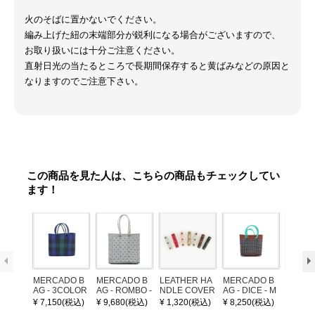
火のそばに置かないでください。
編み上げた紐の末端部分が鋭利になる場合がございますので、
お取り扱いには十分ご注意ください。
直射日光の当たるところで長期間保存すると黄ばみなどの原因と
なりますのでご注意下さい。
この商品を見た人は、こちらの商品もチェックしてい
ます！
MERCADO B
MERCADO B
LEATHER HA
MERCADO B
MERCA
AG - 3COLOR
AG - ROMBO -
NDLE COVER
AG - DICE - M
AG - DI
S CHECK - Bl
LONG HANDL
OSAIC - Copp
OSAIC 
¥ 7,150(税込)
¥ 9,680(税込)
¥ 1,320(税込)
¥ 8,250(税込)
¥ 8,25
ack / Dark Gre
E - Silver / Whi
er / Navy / Mint
/ Cream