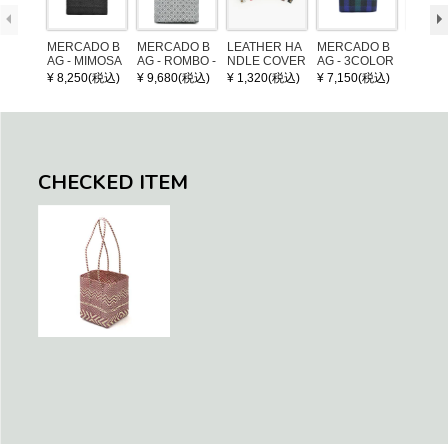
MERCADO B
MERCADO B
LEATHER HA
MERCADO B
POM P
AG - MIMOSA
AG - ROMBO -
NDLE COVER
AG - 3COLOR
ARM (
- Black (SHOR
LONG HANDL
S CHECK - Bl
¥ 8,250(税込)
¥ 9,680(税込)
¥ 1,320(税込)
¥ 7,150(税込)
¥ 1,32
T S)
E - Silver / Whi
ack / Dark Gre
te (M)
en / Navy (XS)
CHECKED ITEM