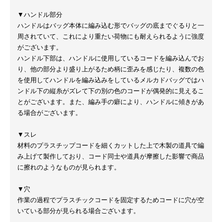
▼ハンドル部分
ハンドルはバッグ本体に編み込む形でバッグの底までぐるりと一
周されていて、これにより重たい荷物にも耐えられるように強度
がございます。
ハンドル下部は、ハンドルに使用しているコードを編み込んでお
り、他の部分より盛り上がるため柄に歪みを感じたり、複数の色
を使用してハンドルを編み込みをしているメルカドバッグではハ
ンドル下の縦糸がズレて下の別の色のコードが偶発的に見えるこ
とがございます。また、編み手の癖により、ハンドルに傾きがあ
る場合がございます。
▼スレ
材料のプラスチップコードを細くカットした上で木製の道具で編
み上げて製作しており、コード同士や道具が摩擦した影響で商品
に擦れのようなものが見られます。
▼穴
作業の過程でプラスチックコードを固定するためコードに穴が空
いている部分が見られる場合ございます。