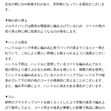
左右の柄に1cm前後ずれがあり、非対称になっている場合がございま
す。
▼柄の切り替え
メルカドバッグは横糸を螺旋状に編み上げているため、コードの色の
切り替え時に柄に段差のようなものが発生します。
▼ハンドル部分
ハンドルはバッグ本体に編み込む形でバッグの底までぐるりと一周さ
れていて、これにより重たい荷物にも耐えられるように強度がござい
ます。
ハンドル下部は、ハンドルに使用しているコードを編み込んでおり、
他の部分より盛り上がるため柄に歪みを感じたり、複数の色を使用し
てハンドルを編み込みをしているメルカドバッグではハンドル下の縦
糸がズレて下の別の色のコードが偶発的に見えることがございます。
また、編み手の癖により、ハンドルに傾きがある場合がございます。
▼スレ
材料のプラスチップコードを細くカットした上で木製の道具で編み上
げて製作しており、コード同士や道具が摩擦した影響で商品に擦れの