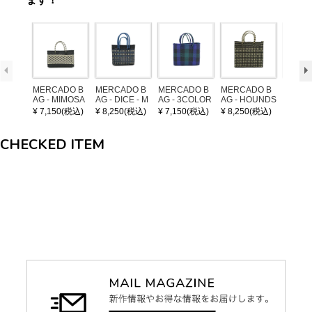
ます！
MERCADO B
MERCADO B
MERCADO B
MERCADO B
LEATH
AG - MIMOSA
AG - DICE - M
AG - 3COLOR
AG - HOUNDS
NDLE 
- Black / Crea
OSAIC - Black
S CHECK - Bl
TOOTH - Blac
¥ 7,150(税込)
¥ 8,250(税込)
¥ 7,150(税込)
¥ 8,250(税込)
¥ 1,32
m (SHORT X
/ Cream / Meta
ack / Dark Gre
k / Cream (S)
S)
llic Blue
en / Navy (XS)
CHECKED ITEM