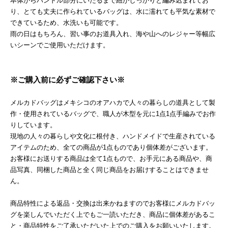
本体からハンドル部分にいたるまで紐がしっかりと編み込まれてお
り、とても丈夫に作られているバッグは、水に濡れても平気な素材で
できているため、水洗いも可能です。
雨の日はもちろん、習い事のお道具入れ、海や山へのレジャー等幅広
いシーンでご使用いただけます。
※ご購入前に必ずご確認下さい※
メルカドバッグはメキシコのオアハカで人々の暮らしの道具として製
作・使用されているバッグで、職人が木型を元に1点1点手編みでお作
りしています。
現地の人々の暮らしや文化に根付き、ハンドメイドで生産されている
アイテムのため、全ての商品が1点ものであり個体差がございます。
お客様にお送りする商品は全て1点もので、お手元にある商品や、商
品写真、同梱した商品と全く同じ商品をお届けすることはできませ
ん。
商品特性による返品・交換は出来かねますのでお客様にメルカドバッ
グを楽しんでいただく上でもご一読いただき、商品に個体差があるこ
と・商品特性をご了承いただいた上でのご購入をお願いいたします。