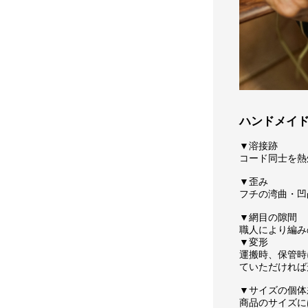
ハンドメイ
▼溶接跡
コード同士を熱
▼歪み
フチの湾曲・凹
▼網目の隙間
職人により編み
▼変形
運搬時、保管時
ていただければ
▼サイズの個体
商品のサイズに