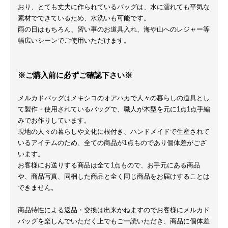
おり、とても丈夫に作られているバッグは、水に濡れても平気な
素材でできているため、水洗いも可能です。
雨の日はもちろん、習い事のお道具入れ、海や山へのレジャー等
幅広いシーンでご使用いただけます。
※ご購入前に必ずご確認下さい※
メルカドバッグはメキシコのオアハカで人々の暮らしの道具とし
て製作・使用されているバッグで、職人が木型を元に1点1点手編
みでお作りしています。
現地の人々の暮らしや文化に根付き、ハンドメイドで生産されて
いるアイテムのため、全ての商品が1点ものであり個体差がござ
います。
お客様にお送りする商品は全て1点もので、お手元にある商品
や、商品写真、同梱した商品と全く同じ商品をお届けすることは
できません。
商品特性による返品・交換は出来かねますのでお客様にメルカド
バッグを楽しんでいただく上でもご一読いただき、商品に個体差