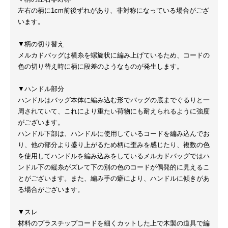
左右の柄に1cm前後ずれがあり、非対称になっている場合がござ
います。
▼柄の切り替え
メルカドバッグは横糸を螺旋状に編み上げているため、コードの
色の切り替え時に柄に段差のようなものが発生します。
▼ハンドル部分
ハンドルはバッグ本体に編み込む形でバッグの底までぐるりと一
周されていて、これにより重たい荷物にも耐えられるように強度
がございます。
ハンドル下部は、ハンドルに使用しているコードを編み込んでお
り、他の部分より盛り上がるため柄に歪みを感じたり、複数の色
を使用してハンドルを編み込みをしているメルカドバッグではハ
ンドル下の縦糸がズレて下の別の色のコードが偶発的に見えるこ
とがございます。また、編み手の癖により、ハンドルに傾きがあ
る場合がございます。
▼スレ
材料のプラスチップコードを細くカットした上で木製の道具で編