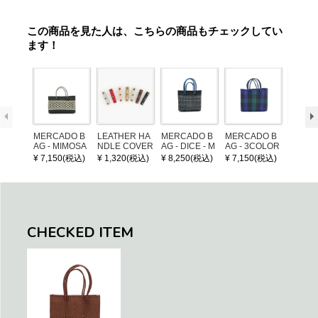
この商品を見た人は、こちらの商品もチェックしてい
ます！
MERCADO B
LEATHER HA
MERCADO B
MERCADO B
MERCA
AG - MIMOSA
NDLE COVER
AG - DICE - M
AG - 3COLOR
AG - DI
- Black / Crea
OSAIC - Black
S CHECK - Bl
OSAIC 
¥ 7,150(税込)
¥ 1,320(税込)
¥ 8,250(税込)
¥ 7,150(税込)
¥ 8,25
m (SHORT X
/ Cream / Meta
ack / Dark Gre
er / Nav
S)
llic Blue
en / Navy (XS)
CHECKED ITEM