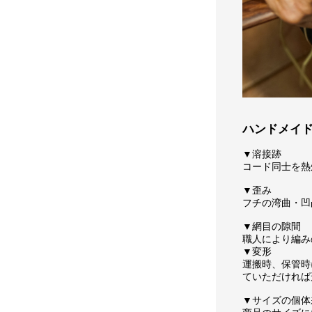
ハンドメイ
▼溶接跡
コード同士を熱
▼歪み
フチの湾曲・凹
▼網目の隙間
職人により編み
▼変形
運搬時、保管時
ていただければ
▼サイズの個体