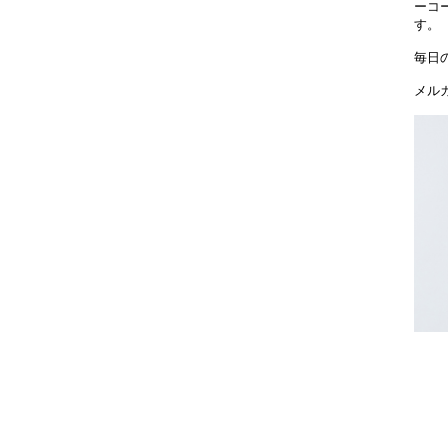
ーコ
す。
毎日
メル