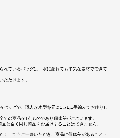
られているバッグは、水に濡れても平気な素材でできて
いただけます。
るバッグで、職人が木型を元に1点1点手編みでお作りし
全ての商品が1点ものであり個体差がございます。
商品と全く同じ商品をお届けすることはできません。
だく上でもご一読いただき、商品に個体差があること・