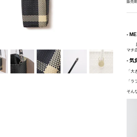
販売
- M
新た
マチ
- 
「大
「ラ
そん