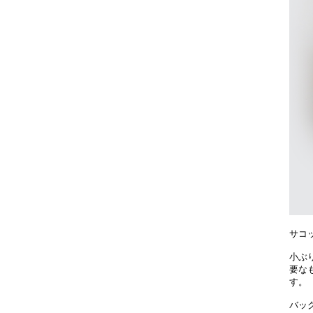
サコッ
小ぶ
要な
す。
バッ