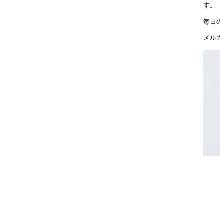
す。
毎日
メル