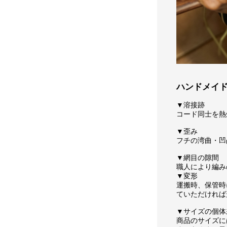
ハンドメイ
▼溶接跡
コード同士を熱
▼歪み
フチの湾曲・凹
▼網目の隙間
職人により編み
▼変形
運搬時、保管時
ていただければ
▼サイズの個体
商品のサイズに