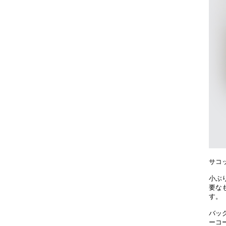
サコッ
小ぶ
要な
す。
バッ
ーコ