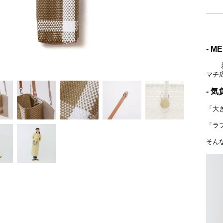
- M
新た
マチ
- 
「大
「ラ
そん