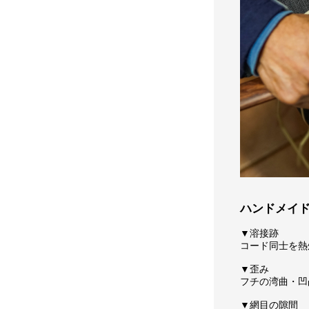
ハンドメイ
▼溶接跡
コード同士を熱
▼歪み
フチの湾曲・凹
▼網目の隙間