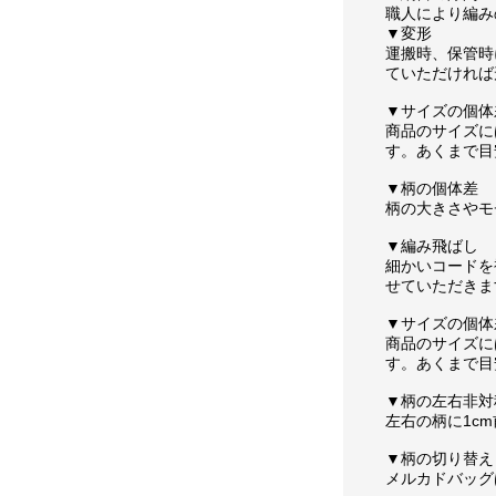
職人により編み
▼変形
運搬時、保管時
ていただければ
▼サイズの個体
商品のサイズに
す。あくまで目
▼柄の個体差
柄の大きさやモ
▼編み飛ばし
細かいコードを
せていただきま
▼サイズの個体
商品のサイズに
す。あくまで目
▼柄の左右非対
左右の柄に1c
▼柄の切り替え
メルカドバッグ