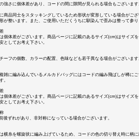
の強さに個体差があり、コードの間に隙間が見られる場合もございます
に商品同士をスタッキングしているため形状が変形している場合がござ
形が整います。また、ご使用いただくうちに馴染んで歪みは整って参り
差
は個体差がございます。商品ページに記載のあるサイズ(cm)はサイズを
安としてお考え下さい。
チーフの個数、カラーの配置、色味なども若干異なる場合がございます
複雑に編み込んでいるメルカドバッグにはコードの編み飛ばしが稀にご
す。
差
は個体差がございます。商品ページに記載のあるサイズ(cm)はサイズを
安としてお考え下さい。
称
m前後ずれがあり、非対称になっている場合がございます。
は横糸を螺旋状に編み上げているため、コードの色の切り替え時に柄に