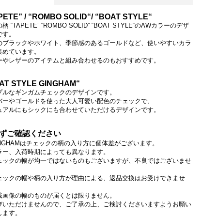
PETE” / “ROMBO SOLID“/ “BOAT STYLE“
柄 “TAPETE” “ROMBO SOLID” “BOAT STYLE“のAWカラーのデザ
です。
のブラックやホワイト、季節感のあるゴールドなど、使いやすいカラ
集めています。
ーやレザーのアイテムと組み合わせるのもおすすめです。
ご確認ください】チェックの柄に個体差がございます※お選びいただけません。
AT STYLE GINGHAM“
プルなギンガムチェックのデザインです。
バーやゴールドを使った大人可愛い配色のチェックで、
ュアルにもシックにも合わせていただけるデザインです。
ずご確認ください
INGHAMはチェックの柄の入り方に個体差がございます。
ラー、入荷時期によっても異なります。
ェックの幅が均一ではないものもございますが、不良ではございませ
ェックの幅や柄の入り方が理由による、返品交換はお受けできませ
載画像の幅のものが届くとは限りません。
びいただけませんので、ご了承の上、ご検討くださいますようお願い
します。