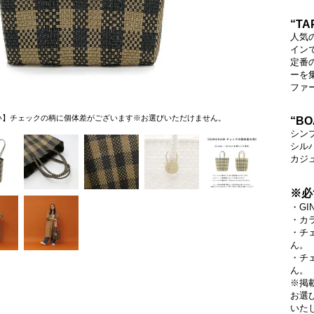
“TA
人気の
イン
定番
ーを
ファ
い】チェックの柄に個体差がございます※お選びいただけません。
【
“BO
シン
シル
カジ
※必
・G
・カ
・チ
ん。
・チ
ん。
※掲
お選
いた