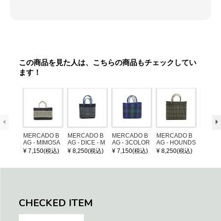
この商品を見た人は、こちらの商品もチェックしてい
ます！
MERCADO B
MERCADO B
MERCADO B
MERCADO B
LEATH
AG - MIMOSA
AG - DICE - M
AG - 3COLOR
AG - HOUNDS
NDLE 
- Black / Crea
OSAIC - Black
S CHECK - Bl
TOOTH - Blac
¥ 7,150(税込)
¥ 8,250(税込)
¥ 7,150(税込)
¥ 8,250(税込)
¥ 1,32
m (SHORT X
/ Cream / Meta
ack / Dark Gre
k / Cream (S)
S)
llic Blue
en / Navy (XS)
CHECKED ITEM