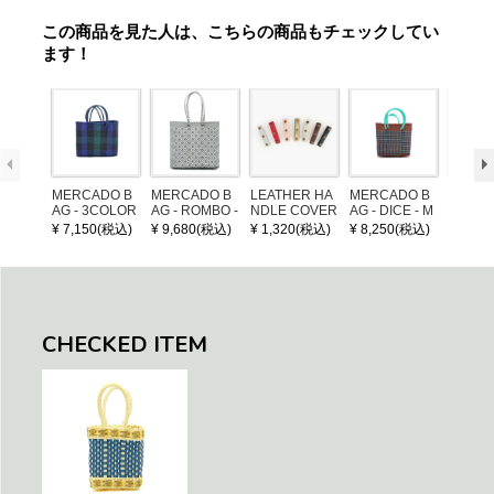
この商品を見た人は、こちらの商品もチェックしてい
ます！
MERCADO B
MERCADO B
LEATHER HA
MERCADO B
MERCA
AG - 3COLOR
AG - ROMBO -
NDLE COVER
AG - DICE - M
AG - DI
S CHECK - Bl
LONG HANDL
OSAIC - Copp
OSAIC 
¥ 7,150(税込)
¥ 9,680(税込)
¥ 1,320(税込)
¥ 8,250(税込)
¥ 8,25
ack / Dark Gre
E - Silver / Whi
er / Navy / Mint
/ Cream
en / Navy (XS)
te (M)
llic Blu
CHECKED ITEM