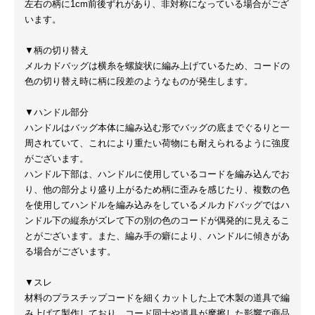
左右の柄に1cm前後ずれがあり、非対称になっている場合がござ
います。
▼柄の切り替え
メルカドバッグは横糸を螺旋状に編み上げているため、コードの
色の切り替え時に柄に段差のようなものが発生します。
▼ハンドル部分
ハンドルはバッグ本体に編み込む形でバッグの底までぐるりと一
周されていて、これにより重たい荷物にも耐えられるように強度
がございます。
ハンドル下部は、ハンドルに使用しているコードを編み込んでお
り、他の部分より盛り上がるため柄に歪みを感じたり、複数の色
を使用してハンドルを編み込みをしているメルカドバッグではハ
ンドル下の縦糸がズレて下の別の色のコードが偶発的に見えるこ
とがございます。また、編み手の癖により、ハンドルに傾きがあ
る場合がございます。
▼スレ
材料のプラスチップコードを細くカットした上で木製の道具で編
み上げて製作しており、コード同士や道具が摩擦した影響で商品