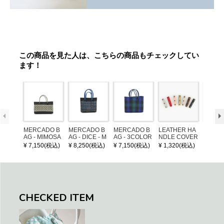
この商品を見た人は、こちらの商品もチェックしてい
ます！
MERCADO B
MERCADO B
MERCADO B
LEATHER HA
POM P
AG - MIMOSA
AG - DICE - M
AG - 3COLOR
NDLE COVER
ARM (
- Black / Crea
OSAIC - Black
S CHECK - Bl
¥ 7,150(税込)
¥ 8,250(税込)
¥ 7,150(税込)
¥ 1,320(税込)
¥ 1,32
m (SHORT X
/ Cream / Meta
ack / Dark Gre
S)
llic Blue
en / Navy (XS)
CHECKED ITEM